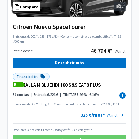
5
Compara
Citroën Nuevo SpaceTourer
Emisiones de CO2**:
183 - 173 g/Km
·
Consumo combinado de combustible**:
7 - 6.6
l/100km
46.794 €*
Precio desde
IVA incl.
Descubrir más
Financiación
TALLA M BLUEHDI 180 S&S EAT8 PLUS
B
36 cuotas
|
Entrada 6.221 €
|
TIN/TAE 5.99% - 6.16%
Emisiones de CO2**: 181 g/Km
·
Consumo combinado de combustible**: 6.9 l/100 Km
325 €/mes*
IVA incl.
Descubre cuánto vale tu coche usado y obtén un precio gratis.