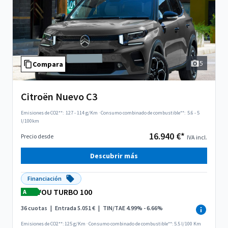
5
Compara
Citroën Nuevo C3
Emisiones de CO2**:
127 - 114 g/Km
·
Consumo combinado de combustible**:
5.6 - 5
l/100km
16.940 €*
Precio desde
IVA incl.
Descubrir más
Financiación
YOU TURBO 100
A
36 cuotas
|
Entrada 5.051 €
|
TIN/TAE 4.99% - 6.66%
Emisiones de CO2**: 125 g/Km
·
Consumo combinado de combustible**: 5.5 l/100 Km