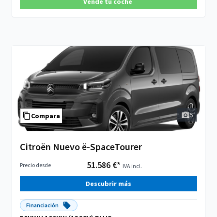
Vende tu coche
5
Compara
Citroën Nuevo ë-SpaceTourer
51.586 €*
Precio desde
IVA incl.
Descubrir más
Financiación