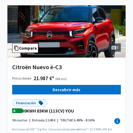
5
Compara
Citroën Nuevo ë-C3
21.987 €*
Precio desde
IVA incl.
Descubrir más
Financiación
30KWH 83KW (113CV) YOU
A
36 cuotas
|
Entrada 2.140 €
|
TIN/TAE 6.49% - 8.56%
Emisiones de CO2**: 0 g/Km
·
Consumo combinado eléctrico**: 22.5 KWh/100 Km