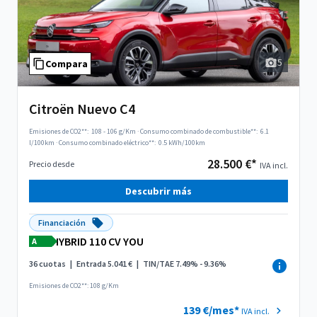
5
Compara
Citroën Nuevo C4
Emisiones de CO2**:
108 - 106 g/Km
·
Consumo combinado de combustible**:
6.1
l/100km
·
Consumo combinado eléctrico**:
0.5 kWh/100km
28.500 €*
Precio desde
IVA incl.
Descubrir más
Financiación
HYBRID 110 CV YOU
A
36 cuotas
|
Entrada 5.041 €
|
TIN/TAE 7.49% - 9.36%
Emisiones de CO2**: 108 g/Km
139 €/mes*
IVA incl.