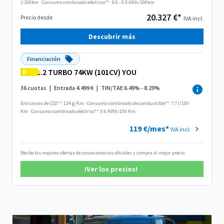
l/100km
·
Consumo combinado eléctrico**:
0.6 - 0.5 kWh/100km
20.327 €*
Precio desde
IVA incl.
Descubrir más
Financiación
1.2 TURBO 74KW (101CV) YOU
D
36 cuotas
|
Entrada 4.499 €
|
TIN/TAE 6.49% - 8.29%
Emisiones de CO2**: 134 g/Km
·
Consumo combinado de combustible**: 7.7 l/100
Km
·
Consumo combinado eléctrico**: 0.6 KWh/100 Km
119 €/mes*
IVA incl.
Recibe las mejores ofertas de concesionarios oficiales y compra al mejor precio.
!Ver los precios!