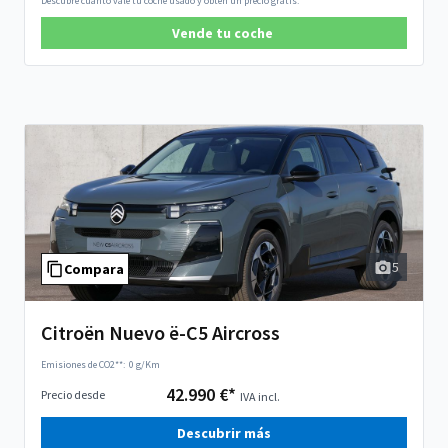
Descubre cuánto vale tu coche usado y obtén un precio gratis.
Vende tu coche
5
Compara
Citroën Nuevo ë-C5 Aircross
Emisiones de CO2**:
0 g/Km
42.990 €*
Precio desde
IVA incl.
Descubrir más