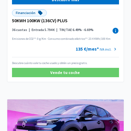
Financiación
50KWH 100KW (136CV) PLUS
36 cuotas
|
Entrada 5.794 €
|
TIN/TAE 6.49% - 6.69%
Emisiones de CO2**: 0 g/Km
·
Consumo combinado eléctrico**: 23.4 KWh/100 Km
135 €/mes*
IVA incl.
Descubre cuánto vale tu coche usado y obtén un precio gratis.
Vende tu coche