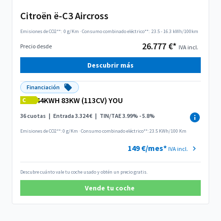
Citroën ë-C3 Aircross
Emisiones de CO2**:
0 g/Km
·
Consumo combinado eléctrico**:
23.5 - 16.3 kWh/100km
26.777 €*
Precio desde
IVA incl.
Descubrir más
Financiación
44KWH 83KW (113CV) YOU
C
36 cuotas
|
Entrada 3.324 €
|
TIN/TAE 3.99% - 5.8%
Emisiones de CO2**: 0 g/Km
·
Consumo combinado eléctrico**: 23.5 KWh/100 Km
149 €/mes*
IVA incl.
Descubre cuánto vale tu coche usado y obtén un precio gratis.
Vende tu coche