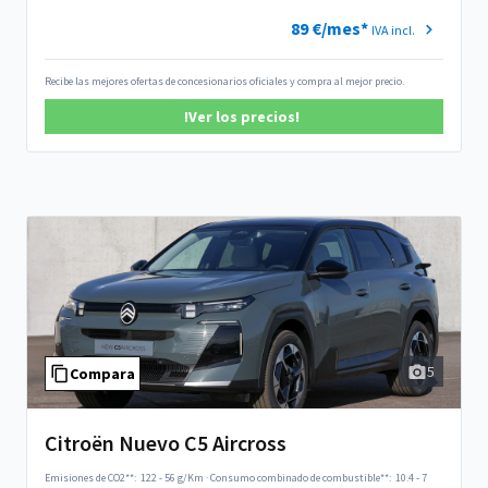
89 €/mes*
IVA incl.
Recibe las mejores ofertas de concesionarios oficiales y compra al mejor precio.
!Ver los precios!
5
Compara
Citroën Nuevo C5 Aircross
Emisiones de CO2**:
122 - 56 g/Km
·
Consumo combinado de combustible**:
10.4 - 7