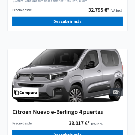
l/100km
·
Consumo combinado eléctrico**:
0.6 kWh/100km
32.795 €*
Precio desde
IVA incl.
Descubrir más
5
Compara
Citroën Nuevo ë-Berlingo 4 puertas
38.017 €*
Precio desde
IVA incl.
Descubrir más