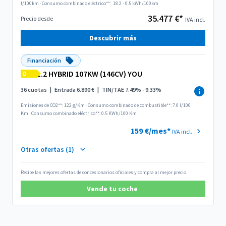
l/100km
·
Consumo combinado eléctrico**:
18.2 - 0.5 kWh/100km
35.477 €*
Precio desde
IVA incl.
Descubrir más
Financiación
1.2 HYBRID 107KW (146CV) YOU
D
36 cuotas
|
Entrada 6.890 €
|
TIN/TAE 7.49% - 9.33%
Emisiones de CO2**: 122 g/Km
·
Consumo combinado de combustible**: 7.0 l/100
Km
·
Consumo combinado eléctrico**: 0.5 KWh/100 Km
159 €/mes*
IVA incl.
Otras ofertas (1)
Recibe las mejores ofertas de concesionarios oficiales y compra al mejor precio.
Vende tu coche