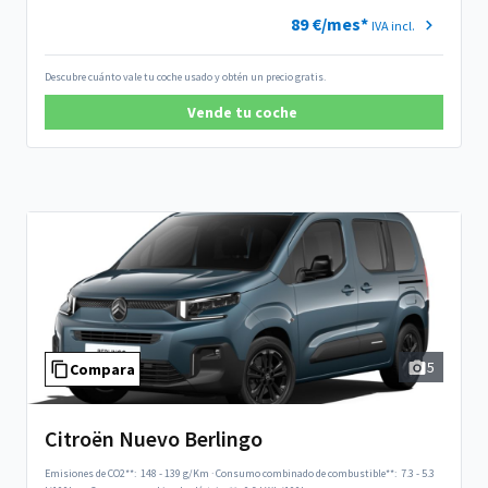
89 €/mes*
IVA incl.
Descubre cuánto vale tu coche usado y obtén un precio gratis.
Vende tu coche
5
Compara
Citroën Nuevo Berlingo
Emisiones de CO2**:
148 - 139 g/Km
·
Consumo combinado de combustible**:
7.3 - 5.3