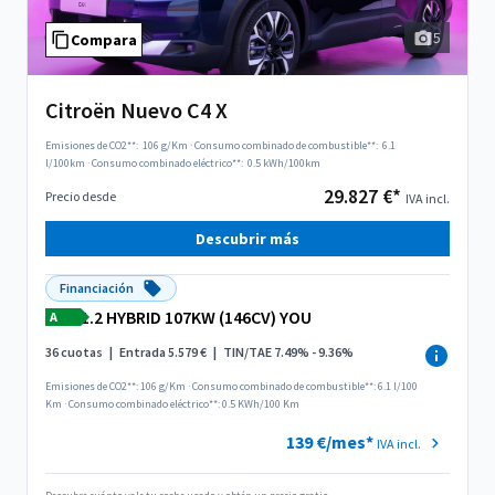
5
Compara
Citroën Nuevo C4 X
Emisiones de CO2**:
106 g/Km
·
Consumo combinado de combustible**:
6.1
l/100km
·
Consumo combinado eléctrico**:
0.5 kWh/100km
29.827 €*
Precio desde
IVA incl.
Descubrir más
Financiación
1.2 HYBRID 107KW (146CV) YOU
A
36 cuotas
|
Entrada 5.579 €
|
TIN/TAE 7.49% - 9.36%
Emisiones de CO2**: 106 g/Km
·
Consumo combinado de combustible**: 6.1 l/100
Km
·
Consumo combinado eléctrico**: 0.5 KWh/100 Km
139 €/mes*
IVA incl.