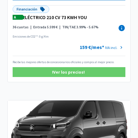
Financiación
ELÉCTRICO 210 CV 73 KWH YOU
A
36 cuotas
|
Entrada 5.599 €
|
TIN/TAE 3.99% - 5.67%
Emisiones de CO2**: 0 g/Km
159 €/mes*
IVA incl.
Recibe las mejores ofertas de concesionarios oficiales y compra al mejor precio.
!Ver los precios!