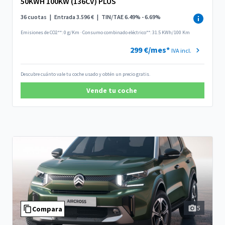
50KWH 100KW (136CV) PLUS
36 cuotas
|
Entrada 3.596 €
|
TIN/TAE 6.49% - 6.69%
Emisiones de CO2**: 0 g/Km
·
Consumo combinado eléctrico**: 31.5 KWh/100 Km
299 €/mes*
IVA incl.
Descubre cuánto vale tu coche usado y obtén un precio gratis.
Vende tu coche
5
Compara