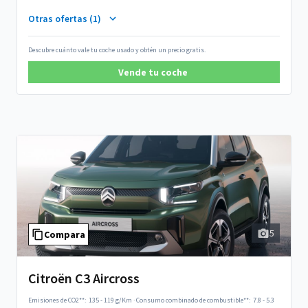
Otras ofertas (1)
Descubre cuánto vale tu coche usado y obtén un precio gratis.
Vende tu coche
5
Compara
Citroën C3 Aircross
Emisiones de CO2**:
135 - 119 g/Km
·
Consumo combinado de combustible**:
7.8 - 5.3