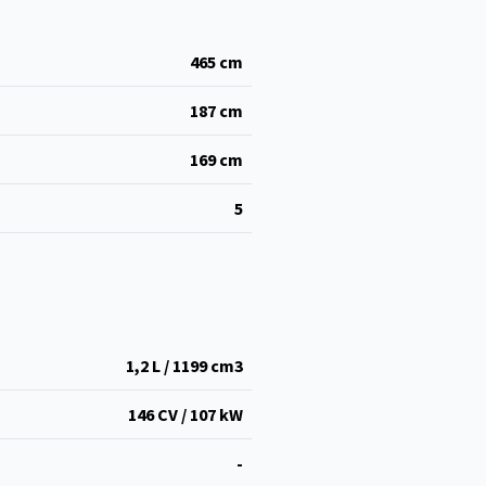
465
cm
187
cm
169
cm
5
1,2 L / 1199 cm
3
146 CV / 107 kW
-