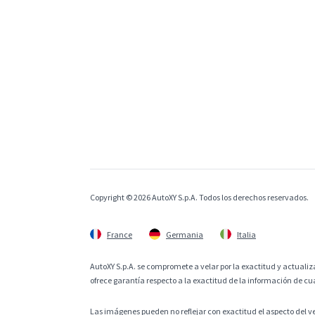
Copyright © 2026 AutoXY S.p.A. Todos los derechos reservados.
France
Germania
Italia
AutoXY S.p.A. se compromete a velar por la exactitud y actualiza
ofrece garantía respecto a la exactitud de la información de cu
Las imágenes pueden no reflejar con exactitud el aspecto del v