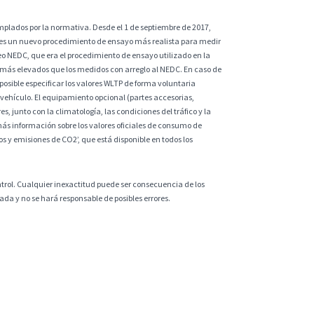
plados por la normativa. Desde el 1 de septiembre de 2017,
 es un nuevo procedimiento de ensayo más realista para medir
eo NEDC, que era el procedimiento de ensayo utilizado en la
 más elevados que los medidos con arreglo al NEDC. En caso de
sible especificar los valores WLTP de forma voluntaria
vehículo. El equipamiento opcional (partes accesorias,
s, junto con la climatología, las condiciones del tráfico y la
ás información sobre los valores oficiales de consumo de
 y emisiones de CO2’, que está disponible en todos los
ntrol. Cualquier inexactitud puede ser consecuencia de los
da y no se hará responsable de posibles errores.