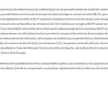
misiones ha sido determinada de conformidad con los procedimientos de medición contem
 procedimiento armonizado de ensayo de vehículos ligeros a nivel mundial (WLTP), que
 1 de septiembre de 2018, el WLTP sustituyó completamente al ciclo de conducción europ
 consumo de combustible y las emisiones de CO2 medidos con arreglo al WLTP suelen ser
os valores NEDC derivarían de la información obtenida bajo dicha normativa WLTP. Es po
alores tienen como finalidad exclusivamente la comparación entre los diversos tipos de 
 relevantes de los vehículos, como el peso, la resistencia y la aerodinámica. Estos factore
, el consumo de electricidad, las emisiones CO2 y las prestaciones del vehículo. Para m
consúltese la ‘Guía de Vehículos Turismo de venta en España, con indicación de consumos
y Ahorro de la Energía.
exentos de la posibilidad de error, aunque estén sujetos a un cuidadoso y escrupuloso co
 de las ofertas. DriveK se compromete a actualizar rápidamente toda la información mostra