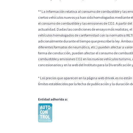
** La información relativa al consumo de combustible y las e
ciertos vehículos nuevos ya han sido homologados mediante el
el consumo de combustible y las emisiones de CO2. A partir del
actualidad. Dadas las condiciones de ensayo más realistas, el
vehículos homologados de conformidad con la normativa WLTP, l
adicionalmente durante el tiempo que prescribe la ley. Ambos v
diferentes formatos de neumático, etc.) pueden afectar a valores
forma de conducción, pueden afectar el consumo de combustible
combustible y emisiones CO2 en los nuevos vehículos turismo, 
concesionarios y en la web del Instituto para la Diversificación 
* Los precios que aparecen en la página web drivek.es no están 
límites establecidos por la fecha de publicación y la duración