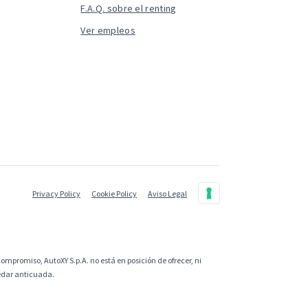
F.A.Q. sobre el renting
Ver empleos
Privacy Policy
Cookie Policy
Aviso Legal
ompromiso, AutoXY S.p.A. no está en posición de ofrecer, ni
uedar anticuada.