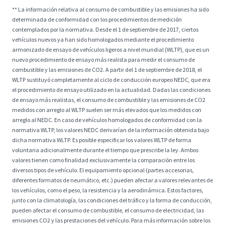
** La información relativa al consumo de combustible y las emisiones ha sido
determinada de conformidad con los procedimientos de medición
contemplados por la normativa. Desde el 1 de septiembre de 2017, ciertos
vehículos nuevos ya han sido homologados mediante el procedimiento
armonizado de ensayo de vehículos ligeros a nivel mundial (WLTP), que es un
nuevo procedimiento de ensayo más realista para medir el consumo de
combustible y las emisiones de CO2. A partir del 1 de septiembre de 2018, el
WLTP sustituyó completamente al ciclo de conducción europeo NEDC, que era
el procedimiento de ensayo utilizado en la actualidad. Dadas las condiciones
de ensayo más realistas, el consumo de combustible y las emisiones de CO2
medidos con arreglo al WLTP suelen ser más elevados que los medidos con
arreglo al NEDC. En caso de vehículos homologados de conformidad con la
normativa WLTP, los valores NEDC derivarían de la información obtenida bajo
dicha normativa WLTP. Es posible especificar los valores WLTP de forma
voluntaria adicionalmente durante el tiempo que prescribe la ley. Ambos
valores tienen como finalidad exclusivamente la comparación entre los
diversos tipos de vehículo. El equipamiento opcional (partes accesorias,
diferentes formatos de neumático, etc.) pueden afectar a valores relevantes de
los vehículos, como el peso, la resistencia y la aerodinámica. Estos factores,
junto con la climatología, las condiciones del tráfico y la forma de conducción,
pueden afectar el consumo de combustible, el consumo de electricidad, las
emisiones CO2 y las prestaciones del vehículo. Para más información sobre los