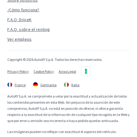
Sobre nosotros
¿Cómo funciona?
F.A.Q. DriveK
F.A.Q. sobre el renting
Ver empleos
Copyright © 2026 AutoXY S.p.A. Todos los derechos reservados.
Privacy Policy
Cookie Policy
Aviso Legal
France
Germania
Italia
AutoXY S.p.A. se compromete a velar por la exactitud y actualización de todos
los contenidos presentes en esta Web. Sin perjuicio de la asunción de este
compromiso, AutoXY S.p.A. no está en posición de ofrecer, ni ofrece garantía
respecto a la exactitud de la información de cualquier tipo recogida en la Web y
que por error u omisión sea incorrecta o haya podido quedar anticuada.
Las imágenes pueden no reflejar con exactitud el aspecto del vehículo.