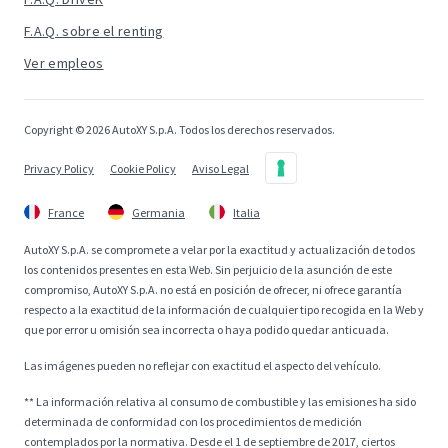
F.A.Q. sobre el renting
Ver empleos
Copyright © 2026 AutoXY S.p.A. Todos los derechos reservados.
Privacy Policy
Cookie Policy
Aviso Legal
France
Germania
Italia
AutoXY S.p.A. se compromete a velar por la exactitud y actualización de todos
los contenidos presentes en esta Web. Sin perjuicio de la asunción de este
compromiso, AutoXY S.p.A. no está en posición de ofrecer, ni ofrece garantía
respecto a la exactitud de la información de cualquier tipo recogida en la Web y
que por error u omisión sea incorrecta o haya podido quedar anticuada.
Las imágenes pueden no reflejar con exactitud el aspecto del vehículo.
** La información relativa al consumo de combustible y las emisiones ha sido
determinada de conformidad con los procedimientos de medición
contemplados por la normativa. Desde el 1 de septiembre de 2017, ciertos