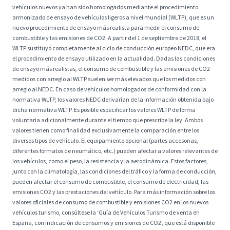
vehículos nuevos ya han sido homologados mediante el procedimiento
armonizado de ensayo de vehículos ligeros a nivel mundial (WLTP), que es un
nuevo procedimiento de ensayo más realista para medir el consumo de
combustible y las emisiones de CO2. A partir del 1 de septiembre de 2018, el
WLTP sustituyó completamente al ciclo de conducción europeo NEDC, que era
el procedimiento de ensayo utilizado en la actualidad. Dadas las condiciones
de ensayo más realistas, el consumo de combustible y las emisiones de CO2
medidos con arreglo al WLTP suelen ser más elevados que los medidos con
arreglo al NEDC. En caso de vehículos homologados de conformidad con la
normativa WLTP, los valores NEDC derivarían de la información obtenida bajo
dicha normativa WLTP. Es posible especificar los valores WLTP de forma
voluntaria adicionalmente durante el tiempo que prescribe la ley. Ambos
valores tienen como finalidad exclusivamente la comparación entre los
diversos tipos de vehículo. El equipamiento opcional (partes accesorias,
diferentes formatos de neumático, etc.) pueden afectar a valores relevantes de
los vehículos, como el peso, la resistencia y la aerodinámica. Estos factores,
junto con la climatología, las condiciones del tráfico y la forma de conducción,
pueden afectar el consumo de combustible, el consumo de electricidad, las
emisiones CO2 y las prestaciones del vehículo. Para más información sobre los
valores oficiales de consumo de combustible y emisiones CO2 en los nuevos
vehículos turismo, consúltese la ‘Guía de Vehículos Turismo de venta en
España, con indicación de consumos y emisiones de CO2’, que está disponible