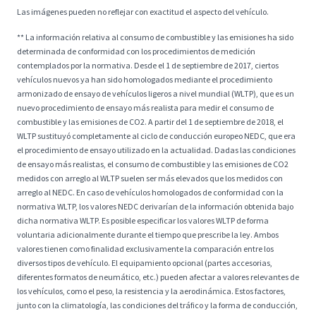
Las imágenes pueden no reflejar con exactitud el aspecto del vehículo.
** La información relativa al consumo de combustible y las emisiones ha sido
determinada de conformidad con los procedimientos de medición
contemplados por la normativa. Desde el 1 de septiembre de 2017, ciertos
vehículos nuevos ya han sido homologados mediante el procedimiento
armonizado de ensayo de vehículos ligeros a nivel mundial (WLTP), que es un
nuevo procedimiento de ensayo más realista para medir el consumo de
combustible y las emisiones de CO2. A partir del 1 de septiembre de 2018, el
WLTP sustituyó completamente al ciclo de conducción europeo NEDC, que era
el procedimiento de ensayo utilizado en la actualidad. Dadas las condiciones
de ensayo más realistas, el consumo de combustible y las emisiones de CO2
medidos con arreglo al WLTP suelen ser más elevados que los medidos con
arreglo al NEDC. En caso de vehículos homologados de conformidad con la
normativa WLTP, los valores NEDC derivarían de la información obtenida bajo
dicha normativa WLTP. Es posible especificar los valores WLTP de forma
voluntaria adicionalmente durante el tiempo que prescribe la ley. Ambos
valores tienen como finalidad exclusivamente la comparación entre los
diversos tipos de vehículo. El equipamiento opcional (partes accesorias,
diferentes formatos de neumático, etc.) pueden afectar a valores relevantes de
los vehículos, como el peso, la resistencia y la aerodinámica. Estos factores,
junto con la climatología, las condiciones del tráfico y la forma de conducción,