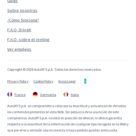
Guías
Sobre nosotros
¿Cómo funciona?
F.A.Q. DriveK
F.A.Q. sobre el renting
Ver empleos
Copyright © 2026 AutoXY S.p.A. Todos los derechos reservados.
Privacy Policy
Cookie Policy
Aviso Legal
France
Germania
Italia
AutoXY S.p.A. se compromete a velar por la exactitud y actualización de todos
los contenidos presentes en esta Web. Sin perjuicio de la asunción de este
compromiso, AutoXY S.p.A. no está en posición de ofrecer, ni ofrece garantía
respecto a la exactitud de la información de cualquier tipo recogida en la Web y
que por error u omisión sea incorrecta o haya podido quedar anticuada.