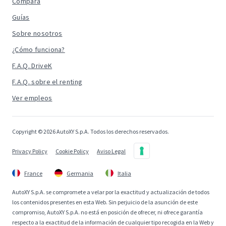
Compara
Guías
Sobre nosotros
¿Cómo funciona?
F.A.Q. DriveK
F.A.Q. sobre el renting
Ver empleos
Copyright © 2026 AutoXY S.p.A. Todos los derechos reservados.
Privacy Policy
Cookie Policy
Aviso Legal
France
Germania
Italia
AutoXY S.p.A. se compromete a velar por la exactitud y actualización de todos
los contenidos presentes en esta Web. Sin perjuicio de la asunción de este
compromiso, AutoXY S.p.A. no está en posición de ofrecer, ni ofrece garantía
respecto a la exactitud de la información de cualquier tipo recogida en la Web y