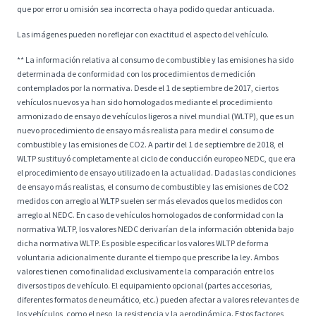
que por error u omisión sea incorrecta o haya podido quedar anticuada.
Las imágenes pueden no reflejar con exactitud el aspecto del vehículo.
** La información relativa al consumo de combustible y las emisiones ha sido
determinada de conformidad con los procedimientos de medición
contemplados por la normativa. Desde el 1 de septiembre de 2017, ciertos
vehículos nuevos ya han sido homologados mediante el procedimiento
armonizado de ensayo de vehículos ligeros a nivel mundial (WLTP), que es un
nuevo procedimiento de ensayo más realista para medir el consumo de
combustible y las emisiones de CO2. A partir del 1 de septiembre de 2018, el
WLTP sustituyó completamente al ciclo de conducción europeo NEDC, que era
el procedimiento de ensayo utilizado en la actualidad. Dadas las condiciones
de ensayo más realistas, el consumo de combustible y las emisiones de CO2
medidos con arreglo al WLTP suelen ser más elevados que los medidos con
arreglo al NEDC. En caso de vehículos homologados de conformidad con la
normativa WLTP, los valores NEDC derivarían de la información obtenida bajo
dicha normativa WLTP. Es posible especificar los valores WLTP de forma
voluntaria adicionalmente durante el tiempo que prescribe la ley. Ambos
valores tienen como finalidad exclusivamente la comparación entre los
diversos tipos de vehículo. El equipamiento opcional (partes accesorias,
diferentes formatos de neumático, etc.) pueden afectar a valores relevantes de
los vehículos, como el peso, la resistencia y la aerodinámica. Estos factores,