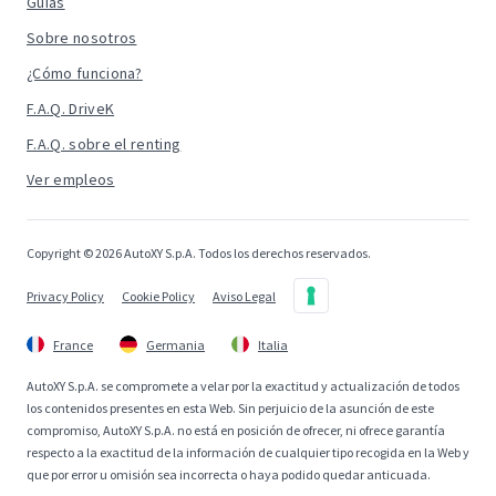
Guías
Sobre nosotros
¿Cómo funciona?
F.A.Q. DriveK
F.A.Q. sobre el renting
Ver empleos
Copyright © 2026 AutoXY S.p.A. Todos los derechos reservados.
Privacy Policy
Cookie Policy
Aviso Legal
France
Germania
Italia
AutoXY S.p.A. se compromete a velar por la exactitud y actualización de todos
los contenidos presentes en esta Web. Sin perjuicio de la asunción de este
compromiso, AutoXY S.p.A. no está en posición de ofrecer, ni ofrece garantía
respecto a la exactitud de la información de cualquier tipo recogida en la Web y
que por error u omisión sea incorrecta o haya podido quedar anticuada.