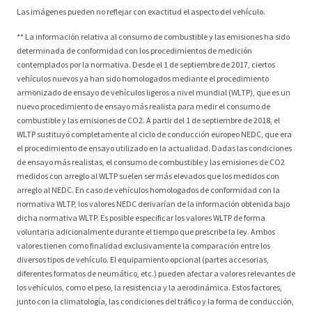
Las imágenes pueden no reflejar con exactitud el aspecto del vehículo.
** La información relativa al consumo de combustible y las emisiones ha sido
determinada de conformidad con los procedimientos de medición
contemplados por la normativa. Desde el 1 de septiembre de 2017, ciertos
vehículos nuevos ya han sido homologados mediante el procedimiento
armonizado de ensayo de vehículos ligeros a nivel mundial (WLTP), que es un
nuevo procedimiento de ensayo más realista para medir el consumo de
combustible y las emisiones de CO2. A partir del 1 de septiembre de 2018, el
WLTP sustituyó completamente al ciclo de conducción europeo NEDC, que era
el procedimiento de ensayo utilizado en la actualidad. Dadas las condiciones
de ensayo más realistas, el consumo de combustible y las emisiones de CO2
medidos con arreglo al WLTP suelen ser más elevados que los medidos con
arreglo al NEDC. En caso de vehículos homologados de conformidad con la
normativa WLTP, los valores NEDC derivarían de la información obtenida bajo
dicha normativa WLTP. Es posible especificar los valores WLTP de forma
voluntaria adicionalmente durante el tiempo que prescribe la ley. Ambos
valores tienen como finalidad exclusivamente la comparación entre los
diversos tipos de vehículo. El equipamiento opcional (partes accesorias,
diferentes formatos de neumático, etc.) pueden afectar a valores relevantes de
los vehículos, como el peso, la resistencia y la aerodinámica. Estos factores,
junto con la climatología, las condiciones del tráfico y la forma de conducción,