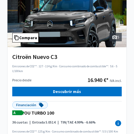
5
Compara
Citroën Nuevo C3
Emisiones de CO2**:
127 - 114 g/Km
·
Consumo combinado de combustible**:
5.6 - 5
l/100km
16.940 €*
Precio desde
IVA incl.
Descubrir más
Financiación
YOU TURBO 100
A
36 cuotas
|
Entrada 5.051 €
|
TIN/TAE 4.99% - 6.66%
Emisiones de CO2**: 125 g/Km
·
Consumo combinado de combustible**: 5.5 l/100 Km