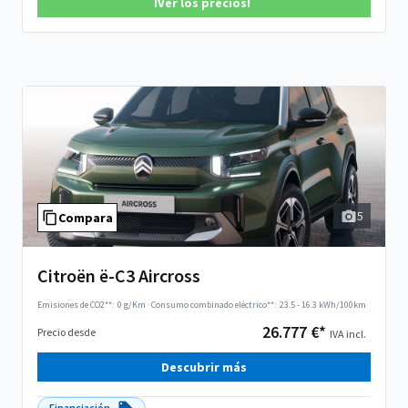
!Ver los precios!
5
Compara
Citroën ë-C3 Aircross
Emisiones de CO2**:
0 g/Km
·
Consumo combinado eléctrico**:
23.5 - 16.3 kWh/100km
26.777 €*
Precio desde
IVA incl.
Descubrir más
Financiación