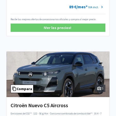
89 €/mes*
IVA incl.
Recibe las mejores ofertas de concesionarios oficiales y compra al mejor precio.
!Ver los precios!
5
Compara
Citroën Nuevo C5 Aircross
Emisiones de CO2**:
122 - 56 g/Km
·
Consumo combinado de combustible**:
10.4 - 7