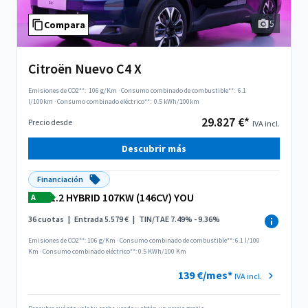
5
Compara
Citroën Nuevo C4 X
Emisiones de CO2**:
106 g/Km
·
Consumo combinado de combustible**:
6.1
l/100km
·
Consumo combinado eléctrico**:
0.5 kWh/100km
29.827 €*
Precio desde
IVA incl.
Descubrir más
Financiación
1.2 HYBRID 107KW (146CV) YOU
A
36 cuotas
|
Entrada 5.579 €
|
TIN/TAE 7.49% - 9.36%
Emisiones de CO2**: 106 g/Km
·
Consumo combinado de combustible**: 6.1 l/100
Km
·
Consumo combinado eléctrico**: 0.5 KWh/100 Km
139 €/mes*
IVA incl.