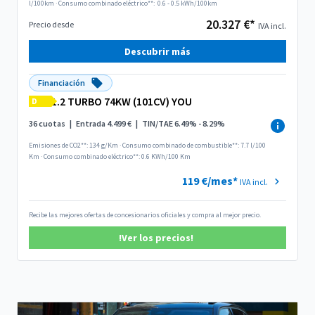
l/100km
·
Consumo combinado eléctrico**:
0.6 - 0.5 kWh/100km
20.327 €*
Precio desde
IVA incl.
Descubrir más
Financiación
1.2 TURBO 74KW (101CV) YOU
D
36 cuotas
|
Entrada 4.499 €
|
TIN/TAE 6.49% - 8.29%
Emisiones de CO2**: 134 g/Km
·
Consumo combinado de combustible**: 7.7 l/100
Km
·
Consumo combinado eléctrico**: 0.6 KWh/100 Km
119 €/mes*
IVA incl.
Recibe las mejores ofertas de concesionarios oficiales y compra al mejor precio.
!Ver los precios!