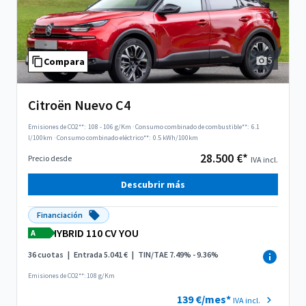
5
Compara
Citroën Nuevo C4
Emisiones de CO2**:
108 - 106 g/Km
·
Consumo combinado de combustible**:
6.1
l/100km
·
Consumo combinado eléctrico**:
0.5 kWh/100km
28.500 €*
Precio desde
IVA incl.
Descubrir más
Financiación
HYBRID 110 CV YOU
A
36 cuotas
|
Entrada 5.041 €
|
TIN/TAE 7.49% - 9.36%
Emisiones de CO2**: 108 g/Km
139 €/mes*
IVA incl.