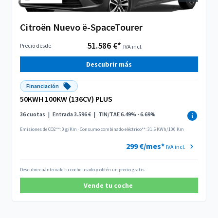
Citroën Nuevo ë-SpaceTourer
51.586 €*
Precio desde
IVA incl.
Descubrir más
Financiación
50KWH 100KW (136CV) PLUS
36 cuotas
|
Entrada 3.596 €
|
TIN/TAE 6.49% - 6.69%
Emisiones de CO2**: 0 g/Km
·
Consumo combinado eléctrico**: 31.5 KWh/100 Km
299 €/mes*
IVA incl.
Descubre cuánto vale tu coche usado y obtén un precio gratis.
Vende tu coche