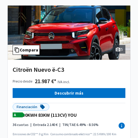
5
Compara
Citroën Nuevo ë-C3
21.987 €*
Precio desde
IVA incl.
Descubrir más
Financiación
30KWH 83KW (113CV) YOU
A
36 cuotas
|
Entrada 2.140 €
|
TIN/TAE 6.49% - 8.56%
Emisiones de CO2**: 0 g/Km
·
Consumo combinado eléctrico**: 22.5 KWh/100 Km