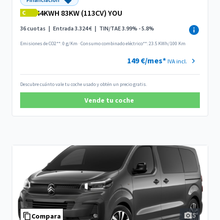
44KWH 83KW (113CV) YOU
C
36 cuotas
|
Entrada 3.324 €
|
TIN/TAE 3.99% - 5.8%
Emisiones de CO2**: 0 g/Km
·
Consumo combinado eléctrico**: 23.5 KWh/100 Km
149 €/mes*
IVA incl.
Descubre cuánto vale tu coche usado y obtén un precio gratis.
Vende tu coche
5
Compara