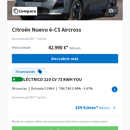
5
Compara
Citroën Nuevo ë-C5 Aircross
Emisiones de CO2**:
0 g/Km
42.990 €*
Precio desde
IVA incl.
Descubrir más
Financiación
ELÉCTRICO 210 CV 73 KWH YOU
A
36 cuotas
|
Entrada 5.599 €
|
TIN/TAE 3.99% - 5.67%
Emisiones de CO2**: 0 g/Km
159 €/mes*
IVA incl.
Recibe las mejores ofertas de concesionarios oficiales y compra al mejor precio.