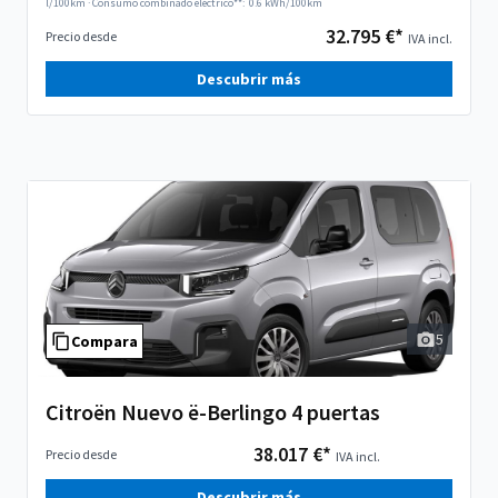
l/100km
·
Consumo combinado eléctrico**:
0.6 kWh/100km
32.795 €*
Precio desde
IVA incl.
Descubrir más
5
Compara
Citroën Nuevo ë-Berlingo 4 puertas
38.017 €*
Precio desde
IVA incl.
Descubrir más