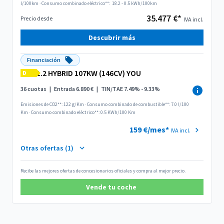
l/100km
·
Consumo combinado eléctrico**:
18.2 - 0.5 kWh/100km
35.477 €*
Precio desde
IVA incl.
Descubrir más
Financiación
1.2 HYBRID 107KW (146CV) YOU
D
36 cuotas
|
Entrada 6.890 €
|
TIN/TAE 7.49% - 9.33%
Emisiones de CO2**: 122 g/Km
·
Consumo combinado de combustible**: 7.0 l/100
Km
·
Consumo combinado eléctrico**: 0.5 KWh/100 Km
159 €/mes*
IVA incl.
Otras ofertas (1)
Recibe las mejores ofertas de concesionarios oficiales y compra al mejor precio.
Vende tu coche