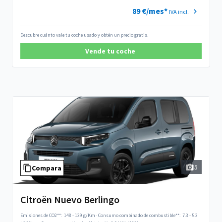
89 €/mes*
IVA incl.
Descubre cuánto vale tu coche usado y obtén un precio gratis.
Vende tu coche
5
Compara
Citroën Nuevo Berlingo
Emisiones de CO2**:
148 - 139 g/Km
·
Consumo combinado de combustible**:
7.3 - 5.3