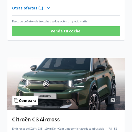
Otras ofertas (1)
Descubre cuánto vale tu coche usado y obtén un precio gratis.
Vende tu coche
5
Compara
Citroën C3 Aircross
Emisiones de CO2**:
135 - 119 g/Km
·
Consumo combinado de combustible**:
7.8 - 5.3