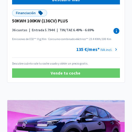
Financiación
50KWH 100KW (136CV) PLUS
36 cuotas
|
Entrada 5.794 €
|
TIN/TAE 6.49% - 6.69%
Emisiones de CO2**: 0 g/Km
·
Consumo combinado eléctrico**: 23.4 KWh/100 Km
135 €/mes*
IVA incl.
Descubre cuánto vale tu coche usado y obtén un precio gratis.
Vende tu coche