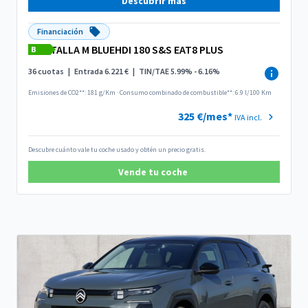
Descubrir más
Financiación
TALLA M BLUEHDI 180 S&S EAT8 PLUS
B
36 cuotas
|
Entrada 6.221 €
|
TIN/TAE 5.99% - 6.16%
Emisiones de CO2**: 181 g/Km
·
Consumo combinado de combustible**: 6.9 l/100 Km
325 €/mes*
IVA incl.
Descubre cuánto vale tu coche usado y obtén un precio gratis.
Vende tu coche