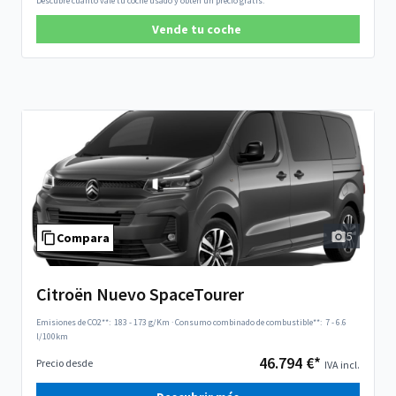
Descubre cuánto vale tu coche usado y obtén un precio gratis.
Vende tu coche
5
Compara
Citroën Nuevo SpaceTourer
Emisiones de CO2**:
183 - 173 g/Km
·
Consumo combinado de combustible**:
7 - 6.6
l/100km
46.794 €*
Precio desde
IVA incl.