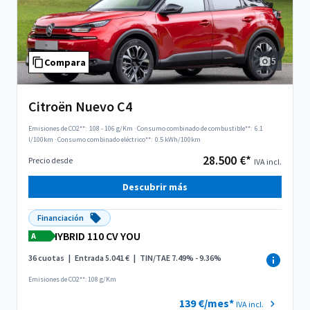
5
Compara
Citroën Nuevo C4
Emisiones de CO2**:
108 - 106 g/Km
·
Consumo combinado de combustible**:
6.1
l/100km
·
Consumo combinado eléctrico**:
0.5 kWh/100km
28.500 €*
Precio desde
IVA incl.
Descubrir más
Financiación
HYBRID 110 CV YOU
A
36 cuotas
|
Entrada 5.041 €
|
TIN/TAE 7.49% - 9.36%
Emisiones de CO2**: 108 g/Km
139 €/mes*
IVA incl.