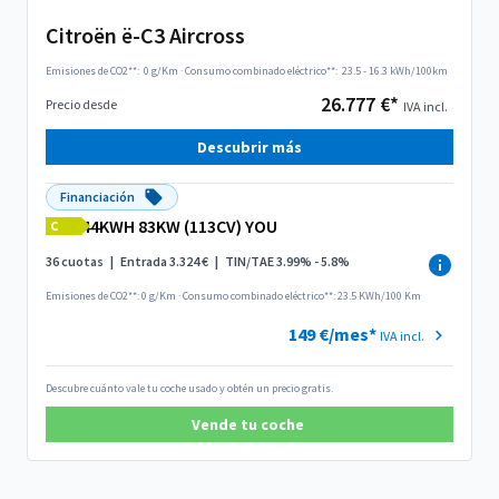
Citroën ë-C3 Aircross
Emisiones de CO2**:
0 g/Km
·
Consumo combinado eléctrico**:
23.5 - 16.3 kWh/100km
26.777 €*
Precio desde
IVA incl.
Descubrir más
Financiación
44KWH 83KW (113CV) YOU
C
36 cuotas
|
Entrada 3.324 €
|
TIN/TAE 3.99% - 5.8%
Emisiones de CO2**: 0 g/Km
·
Consumo combinado eléctrico**: 23.5 KWh/100 Km
149 €/mes*
IVA incl.
Descubre cuánto vale tu coche usado y obtén un precio gratis.
Vende tu coche