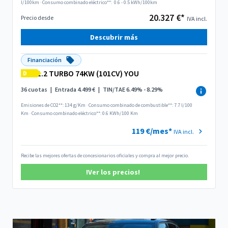
l/100km
·
Consumo combinado eléctrico**:
0.6 - 0.5 kWh/100km
20.327 €*
Precio desde
IVA incl.
Descubrir más
Financiación
1.2 TURBO 74KW (101CV) YOU
D
36 cuotas
|
Entrada 4.499 €
|
TIN/TAE 6.49% - 8.29%
Emisiones de CO2**: 134 g/Km
·
Consumo combinado de combustible**: 7.7 l/100
Km
·
Consumo combinado eléctrico**: 0.6 KWh/100 Km
119 €/mes*
IVA incl.
Recibe las mejores ofertas de concesionarios oficiales y compra al mejor precio.
!Ver los precios!