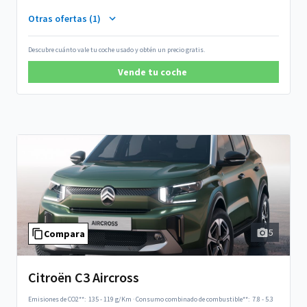
Otras ofertas (1)
Descubre cuánto vale tu coche usado y obtén un precio gratis.
Vende tu coche
5
Compara
Citroën C3 Aircross
Emisiones de CO2**:
135 - 119 g/Km
·
Consumo combinado de combustible**:
7.8 - 5.3