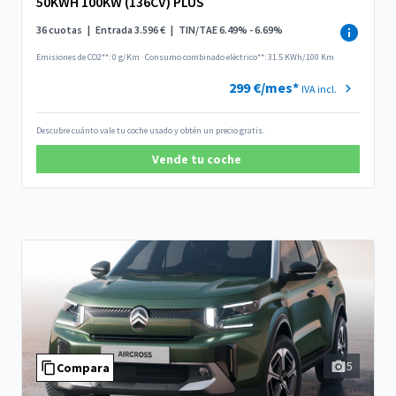
50KWH 100KW (136CV) PLUS
36 cuotas
|
Entrada 3.596 €
|
TIN/TAE 6.49% - 6.69%
Emisiones de CO2**: 0 g/Km
·
Consumo combinado eléctrico**: 31.5 KWh/100 Km
299 €/mes*
IVA incl.
Descubre cuánto vale tu coche usado y obtén un precio gratis.
Vende tu coche
5
Compara