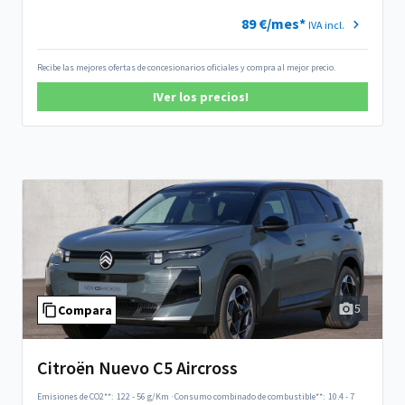
89 €/mes*
IVA incl.
Recibe las mejores ofertas de concesionarios oficiales y compra al mejor precio.
!Ver los precios!
5
Compara
Citroën Nuevo C5 Aircross
Emisiones de CO2**:
122 - 56 g/Km
·
Consumo combinado de combustible**:
10.4 - 7