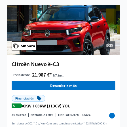
5
Compara
Citroën Nuevo ë-C3
21.987 €*
Precio desde
IVA incl.
Descubrir más
Financiación
30KWH 83KW (113CV) YOU
A
36 cuotas
|
Entrada 2.140 €
|
TIN/TAE 6.49% - 8.56%
Emisiones de CO2**: 0 g/Km
·
Consumo combinado eléctrico**: 22.5 KWh/100 Km