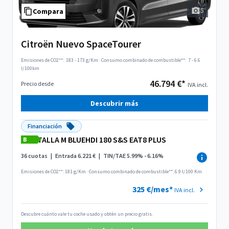
5
Compara
Citroën Nuevo SpaceTourer
Emisiones de CO2**:
183 - 173 g/Km
·
Consumo combinado de combustible**:
7 - 6.6
l/100km
46.794 €*
Precio desde
IVA incl.
Descubrir más
Financiación
TALLA M BLUEHDI 180 S&S EAT8 PLUS
B
36 cuotas
|
Entrada 6.221 €
|
TIN/TAE 5.99% - 6.16%
Emisiones de CO2**: 181 g/Km
·
Consumo combinado de combustible**: 6.9 l/100 Km
325 €/mes*
IVA incl.
Descubre cuánto vale tu coche usado y obtén un precio gratis.