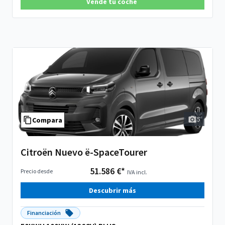
Vende tu coche
5
Compara
Citroën Nuevo ë-SpaceTourer
51.586 €*
Precio desde
IVA incl.
Descubrir más
Financiación