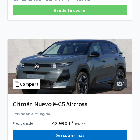
Descubre cuánto vale tu coche usado y obtén un precio gratis.
Vende tu coche
5
Compara
Citroën Nuevo ë-C5 Aircross
Emisiones de CO2**:
0 g/Km
42.990 €*
Precio desde
IVA incl.
Descubrir más