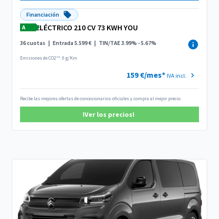
Financiación
ELÉCTRICO 210 CV 73 KWH YOU
A
36 cuotas
|
Entrada 5.599 €
|
TIN/TAE 3.99% - 5.67%
Emisiones de CO2**: 0 g/Km
159 €/mes*
IVA incl.
Recibe las mejores ofertas de concesionarios oficiales y compra al mejor precio.
!Ver los precios!