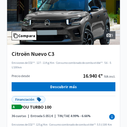
5
Compara
Citroën Nuevo C3
Emisiones de CO2**:
127 - 114 g/Km
·
Consumo combinado de combustible**:
5.6 - 5
l/100km
16.940 €*
Precio desde
IVA incl.
Descubrir más
Financiación
YOU TURBO 100
A
36 cuotas
|
Entrada 5.051 €
|
TIN/TAE 4.99% - 6.66%
Emisiones de CO2**: 125 g/Km
·
Consumo combinado de combustible**: 5.5 l/100 Km