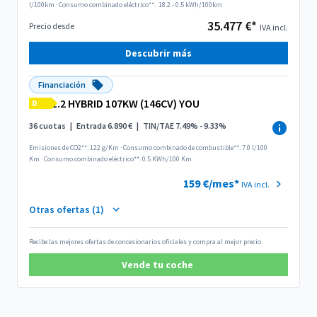
l/100km
·
Consumo combinado eléctrico**:
18.2 - 0.5 kWh/100km
35.477 €*
Precio desde
IVA incl.
Descubrir más
Financiación
1.2 HYBRID 107KW (146CV) YOU
D
36 cuotas
|
Entrada 6.890 €
|
TIN/TAE 7.49% - 9.33%
Emisiones de CO2**: 122 g/Km
·
Consumo combinado de combustible**: 7.0 l/100
Km
·
Consumo combinado eléctrico**: 0.5 KWh/100 Km
159 €/mes*
IVA incl.
Otras ofertas (1)
Recibe las mejores ofertas de concesionarios oficiales y compra al mejor precio.
Vende tu coche