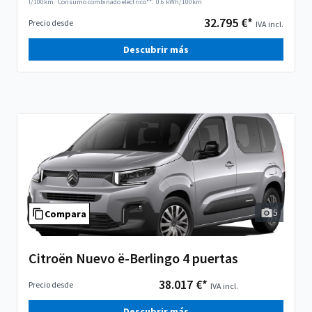
l/100km
·
Consumo combinado eléctrico**:
0.6 kWh/100km
32.795 €*
Precio desde
IVA incl.
Descubrir más
5
Compara
Citroën Nuevo ë-Berlingo 4 puertas
38.017 €*
Precio desde
IVA incl.
Descubrir más