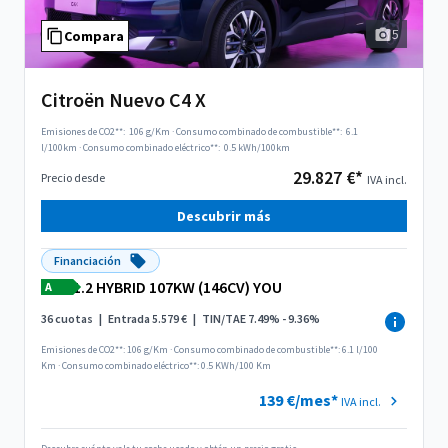
5
Compara
Citroën Nuevo C4 X
Emisiones de CO2**:
106 g/Km
·
Consumo combinado de combustible**:
6.1
l/100km
·
Consumo combinado eléctrico**:
0.5 kWh/100km
29.827 €*
Precio desde
IVA incl.
Descubrir más
Financiación
1.2 HYBRID 107KW (146CV) YOU
A
36 cuotas
|
Entrada 5.579 €
|
TIN/TAE 7.49% - 9.36%
Emisiones de CO2**: 106 g/Km
·
Consumo combinado de combustible**: 6.1 l/100
Km
·
Consumo combinado eléctrico**: 0.5 KWh/100 Km
139 €/mes*
IVA incl.