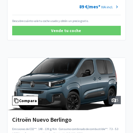
89 €/mes*
IVA incl.
Descubre cuánto vale tu coche usado y obtén un precio gratis.
Vende tu coche
5
Compara
Citroën Nuevo Berlingo
Emisiones de CO2**:
148 - 139 g/Km
·
Consumo combinado de combustible**:
7.3 - 5.3