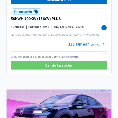
Financiación
50KWH 100KW (136CV) PLUS
36 cuotas
|
Entrada 5.794 €
|
TIN/TAE 6.49% - 6.69%
Emisiones de CO2**: 0 g/Km
·
Consumo combinado eléctrico**: 23.4 KWh/100 Km
135 €/mes*
IVA incl.
Descubre cuánto vale tu coche usado y obtén un precio gratis.
Vende tu coche