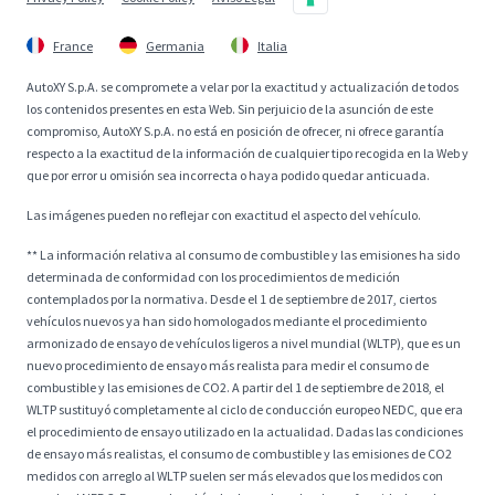
France
Germania
Italia
AutoXY S.p.A. se compromete a velar por la exactitud y actualización de todos
los contenidos presentes en esta Web. Sin perjuicio de la asunción de este
compromiso, AutoXY S.p.A. no está en posición de ofrecer, ni ofrece garantía
respecto a la exactitud de la información de cualquier tipo recogida en la Web y
que por error u omisión sea incorrecta o haya podido quedar anticuada.
Las imágenes pueden no reflejar con exactitud el aspecto del vehículo.
** La información relativa al consumo de combustible y las emisiones ha sido
determinada de conformidad con los procedimientos de medición
contemplados por la normativa. Desde el 1 de septiembre de 2017, ciertos
vehículos nuevos ya han sido homologados mediante el procedimiento
armonizado de ensayo de vehículos ligeros a nivel mundial (WLTP), que es un
nuevo procedimiento de ensayo más realista para medir el consumo de
combustible y las emisiones de CO2. A partir del 1 de septiembre de 2018, el
WLTP sustituyó completamente al ciclo de conducción europeo NEDC, que era
el procedimiento de ensayo utilizado en la actualidad. Dadas las condiciones
de ensayo más realistas, el consumo de combustible y las emisiones de CO2
medidos con arreglo al WLTP suelen ser más elevados que los medidos con