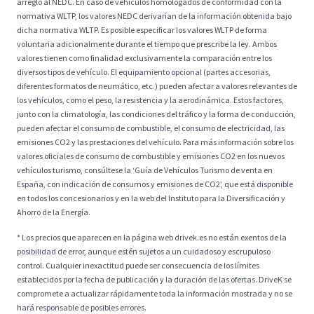
arreglo al NEDC. En caso de vehículos homologados de conformidad con la
normativa WLTP, los valores NEDC derivarían de la información obtenida bajo
dicha normativa WLTP. Es posible especificar los valores WLTP de forma
voluntaria adicionalmente durante el tiempo que prescribe la ley. Ambos
valores tienen como finalidad exclusivamente la comparación entre los
diversos tipos de vehículo. El equipamiento opcional (partes accesorias,
diferentes formatos de neumático, etc.) pueden afectar a valores relevantes de
los vehículos, como el peso, la resistencia y la aerodinámica. Estos factores,
junto con la climatología, las condiciones del tráfico y la forma de conducción,
pueden afectar el consumo de combustible, el consumo de electricidad, las
emisiones CO2 y las prestaciones del vehículo. Para más información sobre los
valores oficiales de consumo de combustible y emisiones CO2 en los nuevos
vehículos turismo, consúltese la ‘Guía de Vehículos Turismo de venta en
España, con indicación de consumos y emisiones de CO2’, que está disponible
en todos los concesionarios y en la web del Instituto para la Diversificación y
Ahorro de la Energía.
* Los precios que aparecen en la página web drivek.es no están exentos de la
posibilidad de error, aunque estén sujetos a un cuidadoso y escrupuloso
control. Cualquier inexactitud puede ser consecuencia de los límites
establecidos por la fecha de publicación y la duración de las ofertas. DriveK se
compromete a actualizar rápidamente toda la información mostrada y no se
hará responsable de posibles errores.