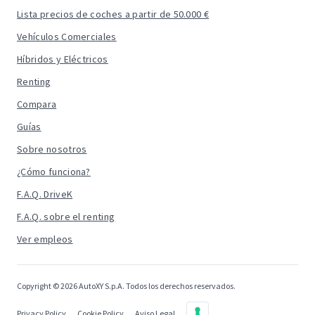
Lista precios de coches a partir de 50.000 €
Vehículos Comerciales
Híbridos y Eléctricos
Renting
Compara
Guías
Sobre nosotros
¿Cómo funciona?
F.A.Q. DriveK
F.A.Q. sobre el renting
Ver empleos
Copyright © 2026 AutoXY S.p.A. Todos los derechos reservados.
Privacy Policy
Cookie Policy
Aviso Legal