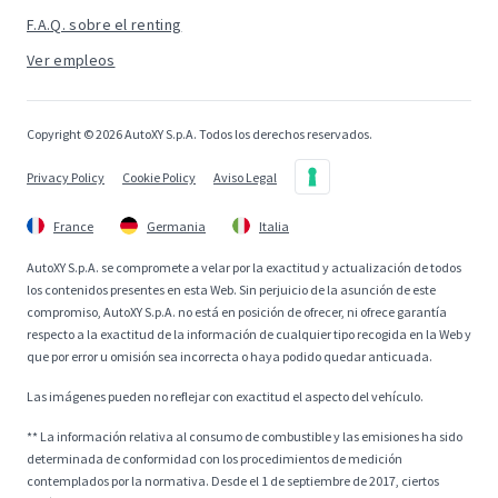
F.A.Q. sobre el renting
Ver empleos
Copyright © 2026 AutoXY S.p.A. Todos los derechos reservados.
Privacy Policy
Cookie Policy
Aviso Legal
France
Germania
Italia
AutoXY S.p.A. se compromete a velar por la exactitud y actualización de todos
los contenidos presentes en esta Web. Sin perjuicio de la asunción de este
compromiso, AutoXY S.p.A. no está en posición de ofrecer, ni ofrece garantía
respecto a la exactitud de la información de cualquier tipo recogida en la Web y
que por error u omisión sea incorrecta o haya podido quedar anticuada.
Las imágenes pueden no reflejar con exactitud el aspecto del vehículo.
** La información relativa al consumo de combustible y las emisiones ha sido
determinada de conformidad con los procedimientos de medición
contemplados por la normativa. Desde el 1 de septiembre de 2017, ciertos