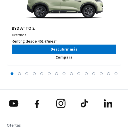
BYD ATTO 2
3
versions
Renting desde 461 €/mes*
Descubrir más
Compara
Ofertas