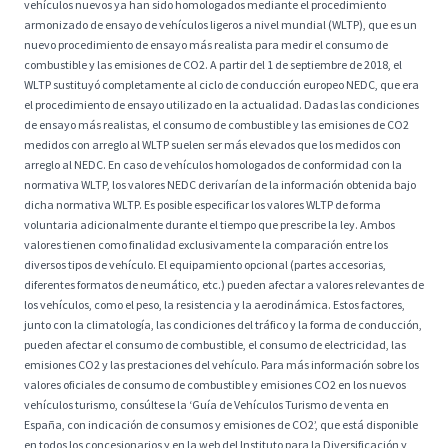
vehículos nuevos ya han sido homologados mediante el procedimiento
armonizado de ensayo de vehículos ligeros a nivel mundial (WLTP), que es un
nuevo procedimiento de ensayo más realista para medir el consumo de
combustible y las emisiones de CO2. A partir del 1 de septiembre de 2018, el
WLTP sustituyó completamente al ciclo de conducción europeo NEDC, que era
el procedimiento de ensayo utilizado en la actualidad. Dadas las condiciones
de ensayo más realistas, el consumo de combustible y las emisiones de CO2
medidos con arreglo al WLTP suelen ser más elevados que los medidos con
arreglo al NEDC. En caso de vehículos homologados de conformidad con la
normativa WLTP, los valores NEDC derivarían de la información obtenida bajo
dicha normativa WLTP. Es posible especificar los valores WLTP de forma
voluntaria adicionalmente durante el tiempo que prescribe la ley. Ambos
valores tienen como finalidad exclusivamente la comparación entre los
diversos tipos de vehículo. El equipamiento opcional (partes accesorias,
diferentes formatos de neumático, etc.) pueden afectar a valores relevantes de
los vehículos, como el peso, la resistencia y la aerodinámica. Estos factores,
junto con la climatología, las condiciones del tráfico y la forma de conducción,
pueden afectar el consumo de combustible, el consumo de electricidad, las
emisiones CO2 y las prestaciones del vehículo. Para más información sobre los
valores oficiales de consumo de combustible y emisiones CO2 en los nuevos
vehículos turismo, consúltese la ‘Guía de Vehículos Turismo de venta en
España, con indicación de consumos y emisiones de CO2’, que está disponible
en todos los concesionarios y en la web del Instituto para la Diversificación y