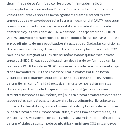
determinada de conformidad con los procedimientos de medición
contemplados por la normativa. Desde el 1 de septiembre de 2017, ciertos
vehículos nuevos ya han sido homologados mediante el procedimiento
armonizado de ensayo de vehículos ligeros a nivel mundial (WLTP), que es un
nuevo procedimiento de ensayo más realista para medir el consumo de
combustible y las emisiones de CO2. A partir del 1 de septiembre de 2018, el
WLTP sustituyó completamente al ciclo de conducción europeo NEDC, que era
el procedimiento de ensayo utilizado en la actualidad. Dadas las condiciones
de ensayo más realistas, el consumo de combustible y las emisiones de CO2
medidos con arreglo al WLTP suelen ser más elevados que los medidos con
arreglo al NEDC. En caso de vehículos homologados de conformidad con la
normativa WLTP, los valores NEDC derivarían de la información obtenida bajo
dicha normativa WLTP. Es posible especificar los valores WLTP de forma
voluntaria adicionalmente durante el tiempo que prescribe la ley. Ambos
valores tienen como finalidad exclusivamente la comparación entre los
diversos tipos de vehículo. El equipamiento opcional (partes accesorias,
diferentes formatos de neumático, etc.) pueden afectar a valores relevantes de
los vehículos, como el peso, la resistencia y la aerodinámica. Estos factores,
junto con la climatología, las condiciones del tráfico y la forma de conducción,
pueden afectar el consumo de combustible, el consumo de electricidad, las
emisiones CO2 y las prestaciones del vehículo. Para más información sobre los
valores oficiales de consumo de combustible y emisiones CO2 en los nuevos