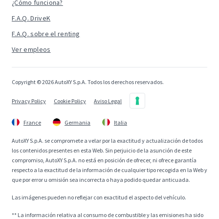
¿Cómo funciona?
F.A.Q. DriveK
F.A.Q. sobre el renting
Ver empleos
Copyright © 2026 AutoXY S.p.A. Todos los derechos reservados.
Privacy Policy
Cookie Policy
Aviso Legal
France
Germania
Italia
AutoXY S.p.A. se compromete a velar por la exactitud y actualización de todos
los contenidos presentes en esta Web. Sin perjuicio de la asunción de este
compromiso, AutoXY S.p.A. no está en posición de ofrecer, ni ofrece garantía
respecto a la exactitud de la información de cualquier tipo recogida en la Web y
que por error u omisión sea incorrecta o haya podido quedar anticuada.
Las imágenes pueden no reflejar con exactitud el aspecto del vehículo.
** La información relativa al consumo de combustible y las emisiones ha sido