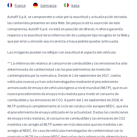
France
Germania
Italia
AutoXY S.p.A. se compromete a velar por la exactitud y actualización de todos
los contenidos presentes en esta Web. Sin perjuicio de la asunción de este
compromiso, AutoXY S.p.A. no está en posición de ofrecer, ni ofrece garantía
respecto a la exactitud de la información de cualquier tipo recogida en la Web y
que por error u omisión sea incorrecta o haya podido quedar anticuada.
Las imágenes pueden no reflejar con exactitud el aspecto del vehículo.
** La información relativa al consumo de combustible y las emisiones ha sido
determinada de conformidad con los procedimientos de medición
contemplados por la normativa. Desde el 1 de septiembre de 2017, ciertos
vehículos nuevos ya han sido homologados mediante el procedimiento
armonizado de ensayo de vehículos ligeros a nivel mundial (WLTP), que es un
nuevo procedimiento de ensayo más realista para medir el consumo de
combustible y las emisiones de CO2. A partir del 1 de septiembre de 2018, el
WLTP sustituyó completamente al ciclo de conducción europeo NEDC, que era
el procedimiento de ensayo utilizado en la actualidad. Dadas las condiciones
de ensayo más realistas, el consumo de combustible y las emisiones de CO2
medidos con arreglo al WLTP suelen ser más elevados que los medidos con
arreglo al NEDC. En caso de vehículos homologados de conformidad con la
normativa WLTP, los valores NEDC derivarían de la información obtenida bajo