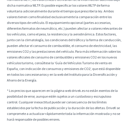
dicha normativa WLTP. Es posible especificar los valores WLTP de forma
voluntaria adicionalmente durante el tiempo que prescribe la ley. Ambos
valores tienen como finalidad exclusivamente la comparación entre los
diversos tipos de vehículo. El equipamiento opcional (partes accesorias,
diferentes formatos de neumático, etc.) pueden afectar a valores relevantes de
los vehículos, como el peso, la resistencia y la aerodinámica. Estos factores,
junto con la climatología, las condiciones del tráfico y la forma de conducción,
pueden afectar el consumo de combustible, el consumo de electricidad, las
emisiones CO2 y las prestaciones del vehículo. Para más información sobre los
valores oficiales de consumo de combustible y emisiones CO2 en los nuevos
vehículos turismo, consúltese la ‘Guía de Vehículos Turismo de venta en
España, con indicación de consumos y emisiones de CO2’, que está disponible
en todos los concesionarios y en la web del Instituto para la Diversificación y
Ahorro de la Energía.
* Los precios que aparecen en la página web drivek.es no están exentos de la
posibilidad de error, aunque estén sujetos a un cuidadoso y escrupuloso
control. Cualquier inexactitud puede ser consecuencia de los límites
establecidos por la fecha de publicación y la duración de las ofertas. DriveK se
compromete a actualizar rápidamente toda la información mostrada y no se
hará responsable de posibles errores.