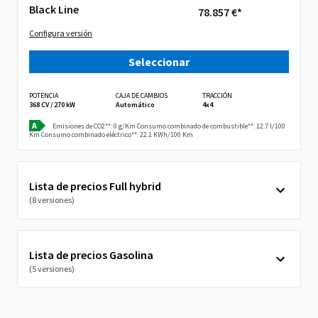
Black Line
78.857 €*
Configura versión
Seleccionar
POTENCIA
CAJA DE CAMBIOS
TRACCIÓN
368 CV / 270 kW
Automático
4x4
A
Emisiones de CO2**: 0 g/Km
Consumo combinado de combustible**: 12.7 l/100
Km
Consumo combinado eléctrico**: 22.1 KWh/100 Km
Lista de precios Full hybrid
(8 versiones)
Lista de precios Gasolina
(5 versiones)