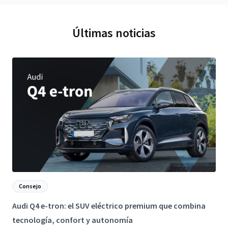
Últimas noticias
Consejo
Audi Q4 e-tron: el SUV eléctrico premium que combina
N
tecnología, confort y autonomía
c