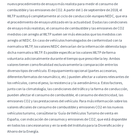
nuevo procedimiento de ensayo más realista para medir el consumo de
combustible y las emisiones de CO2. A partir del 1 de septiembre de 2018, el
WLTP sustituyó completamente al ciclo de conducción europeo NEDC, que era
el procedimiento de ensayo utilizado en la actualidad. Dadas las condiciones
de ensayo más realistas, el consumo de combustible y las emisiones de CO2
medidos con arreglo al WLTP suelen ser más elevados que los medidos con
arreglo al NEDC. En caso de vehículos homologados de conformidad con la
normativa WLTP, los valores NEDC derivarían de la información obtenida bajo
dicha normativa WLTP. Es posible especificar los valores WLTP de forma
voluntaria adicionalmente durante el tiempo que prescribe la ley. Ambos
valores tienen como finalidad exclusivamente la comparación entre los
diversos tipos de vehículo. El equipamiento opcional (partes accesorias,
diferentes formatos de neumático, etc.) pueden afectar a valores relevantes de
los vehículos, como el peso, la resistencia y la aerodinámica. Estos factores,
junto con la climatología, las condiciones del tráfico y la forma de conducción,
pueden afectar el consumo de combustible, el consumo de electricidad, las
emisiones CO2 y las prestaciones del vehículo. Para más información sobre los
valores oficiales de consumo de combustible y emisiones CO2 en los nuevos
vehículos turismo, consúltese la ‘Guía de Vehículos Turismo de venta en
España, con indicación de consumos y emisiones de CO2’, que está disponible
en todos los concesionarios y en la web del Instituto para la Diversificación y
Ahorro de la Energía.