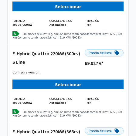
Seleccionar
POTENCIA
CAJA DE CAMBIOS
TRACCIÓN
300 CV / 220 kW
Automático
4x4
A
Emisiones de CO2**: 0 g/Km
Consumo combinado de combustible**: 12.5 l/100
Km
Consumo combinado eléctrico**: 21.9 KWh/100 Km
E-Hybrid Quattro 220kW (300cv)
Precio de lista
S Line
69.927 €*
Configura versión
Seleccionar
POTENCIA
CAJA DE CAMBIOS
TRACCIÓN
300 CV / 220 kW
Automático
4x4
A
Emisiones de CO2**: 0 g/Km
Consumo combinado de combustible**: 12.5 l/100
Km
Consumo combinado eléctrico**: 21.9 KWh/100 Km
E-Hybrid Quattro 270kW (368cv)
Precio de lista