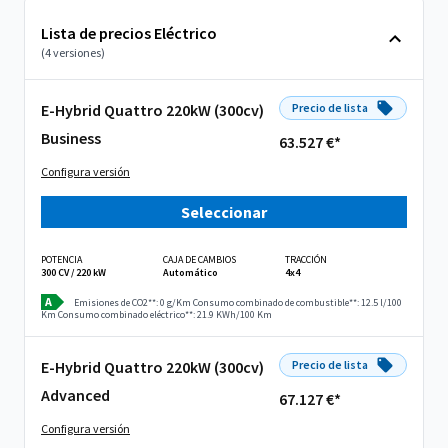
Lista de precios Eléctrico
(4 versiones)
E-Hybrid Quattro 220kW (300cv)
Precio de lista
Business
63.527 €*
Configura versión
Seleccionar
POTENCIA
CAJA DE CAMBIOS
TRACCIÓN
300 CV / 220 kW
Automático
4x4
A
Emisiones de CO2**: 0 g/Km
Consumo combinado de combustible**: 12.5 l/100
Km
Consumo combinado eléctrico**: 21.9 KWh/100 Km
E-Hybrid Quattro 220kW (300cv)
Precio de lista
Advanced
67.127 €*
Configura versión