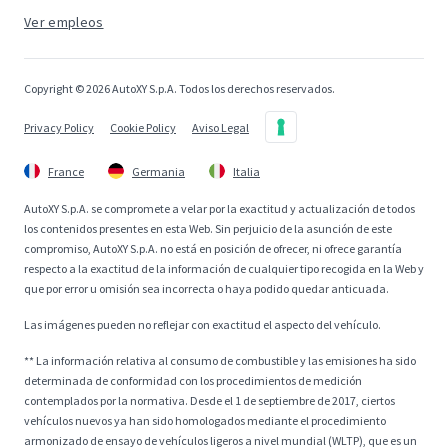
Ver empleos
Copyright © 2026 AutoXY S.p.A. Todos los derechos reservados.
Privacy Policy
Cookie Policy
Aviso Legal
France
Germania
Italia
AutoXY S.p.A. se compromete a velar por la exactitud y actualización de todos
los contenidos presentes en esta Web. Sin perjuicio de la asunción de este
compromiso, AutoXY S.p.A. no está en posición de ofrecer, ni ofrece garantía
respecto a la exactitud de la información de cualquier tipo recogida en la Web y
que por error u omisión sea incorrecta o haya podido quedar anticuada.
Las imágenes pueden no reflejar con exactitud el aspecto del vehículo.
** La información relativa al consumo de combustible y las emisiones ha sido
determinada de conformidad con los procedimientos de medición
contemplados por la normativa. Desde el 1 de septiembre de 2017, ciertos
vehículos nuevos ya han sido homologados mediante el procedimiento
armonizado de ensayo de vehículos ligeros a nivel mundial (WLTP), que es un