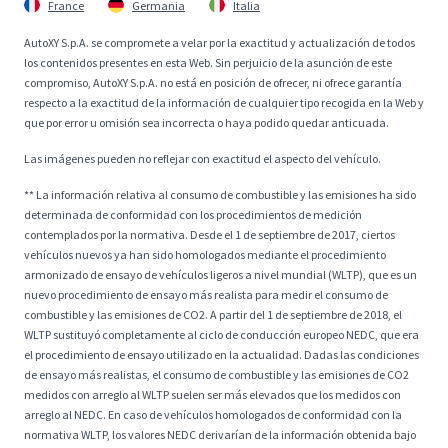
France
Germania
Italia
AutoXY S.p.A. se compromete a velar por la exactitud y actualización de todos
los contenidos presentes en esta Web. Sin perjuicio de la asunción de este
compromiso, AutoXY S.p.A. no está en posición de ofrecer, ni ofrece garantía
respecto a la exactitud de la información de cualquier tipo recogida en la Web y
que por error u omisión sea incorrecta o haya podido quedar anticuada.
Las imágenes pueden no reflejar con exactitud el aspecto del vehículo.
** La información relativa al consumo de combustible y las emisiones ha sido
determinada de conformidad con los procedimientos de medición
contemplados por la normativa. Desde el 1 de septiembre de 2017, ciertos
vehículos nuevos ya han sido homologados mediante el procedimiento
armonizado de ensayo de vehículos ligeros a nivel mundial (WLTP), que es un
nuevo procedimiento de ensayo más realista para medir el consumo de
combustible y las emisiones de CO2. A partir del 1 de septiembre de 2018, el
WLTP sustituyó completamente al ciclo de conducción europeo NEDC, que era
el procedimiento de ensayo utilizado en la actualidad. Dadas las condiciones
de ensayo más realistas, el consumo de combustible y las emisiones de CO2
medidos con arreglo al WLTP suelen ser más elevados que los medidos con
arreglo al NEDC. En caso de vehículos homologados de conformidad con la
normativa WLTP, los valores NEDC derivarían de la información obtenida bajo