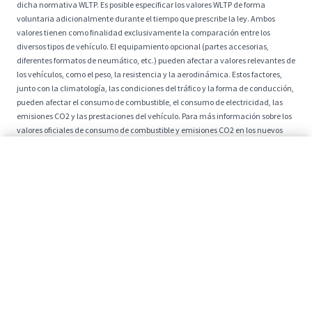
dicha normativa WLTP. Es posible especificar los valores WLTP de forma
voluntaria adicionalmente durante el tiempo que prescribe la ley. Ambos
valores tienen como finalidad exclusivamente la comparación entre los
diversos tipos de vehículo. El equipamiento opcional (partes accesorias,
diferentes formatos de neumático, etc.) pueden afectar a valores relevantes de
los vehículos, como el peso, la resistencia y la aerodinámica. Estos factores,
junto con la climatología, las condiciones del tráfico y la forma de conducción,
pueden afectar el consumo de combustible, el consumo de electricidad, las
emisiones CO2 y las prestaciones del vehículo. Para más información sobre los
valores oficiales de consumo de combustible y emisiones CO2 en los nuevos
vehículos turismo, consúltese la ‘Guía de Vehículos Turismo de venta en
Solicita tu Test Drive
España, con indicación de consumos y emisiones de CO2’, que está disponible
en todos los concesionarios y en la web del Instituto para la Diversificación y
Ahorro de la Energía.
Configura
* Los precios que aparecen en la página web drivek.es no están exentos de la
posibilidad de error, aunque estén sujetos a un cuidadoso y escrupuloso
control. Cualquier inexactitud puede ser consecuencia de los límites
establecidos por la fecha de publicación y la duración de las ofertas. DriveK se
compromete a actualizar rápidamente toda la información mostrada y no se
hará responsable de posibles errores.