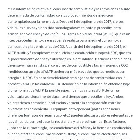
** La información relativa al consumo de combustible y las emisiones ha sido
determinada de conformidad con los procedimientos de medición
contemplados por la normativa. Desde el 1 de septiembre de 2017, ciertos
vehículos nuevos ya han sido homologados mediante el procedimiento
armonizado de ensayo de vehículos ligeros a nivel mundial (WLTP), que es un
nuevo procedimiento de ensayo más realista para medir el consumo de
combustible y las emisiones de CO2. A partir del 1 de septiembre de 2018, el
WLTP sustituyó completamente al ciclo de conducción europeo NEDC, que era
el procedimiento de ensayo utilizado en la actualidad. Dadas las condiciones
de ensayo más realistas, el consumo de combustible y las emisiones de CO2
medidos con arreglo al WLTP suelen ser más elevados que los medidos con
arreglo al NEDC. En caso de vehículos homologados de conformidad con la
normativa WLTP, los valores NEDC derivarían de la información obtenida bajo
dicha normativa WLTP. Es posible especificar los valores WLTP de forma
voluntaria adicionalmente durante el tiempo que prescribe la ley. Ambos
valores tienen como finalidad exclusivamente la comparación entre los
diversos tipos de vehículo. El equipamiento opcional (partes accesorias,
diferentes formatos de neumático, etc.) pueden afectar a valores relevantes de
los vehículos, como el peso, la resistencia y la aerodinámica. Estos factores,
junto con la climatología, las condiciones del tráfico y la forma de conducción,
pueden afectar el consumo de combustible, el consumo de electricidad, las