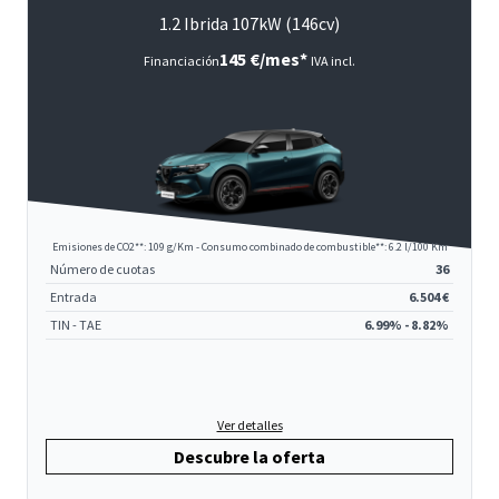
1.2 Ibrida 107kW (146cv)
145 €/mes*
Financiación
IVA incl.
Emisiones de CO2**: 109 g/Km - Consumo combinado de combustible**: 6.2 l/100 Km
Número de cuotas
36
Entrada
6.504 €
TIN - TAE
6.99% - 8.82%
Ver detalles
Descubre la oferta