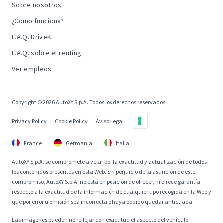
Sobre nosotros
¿Cómo funciona?
F.A.Q. DriveK
F.A.Q. sobre el renting
Ver empleos
Copyright © 2026 AutoXY S.p.A. Todos los derechos reservados.
Privacy Policy
Cookie Policy
Aviso Legal
France
Germania
Italia
AutoXY S.p.A. se compromete a velar por la exactitud y actualización de todos
los contenidos presentes en esta Web. Sin perjuicio de la asunción de este
compromiso, AutoXY S.p.A. no está en posición de ofrecer, ni ofrece garantía
respecto a la exactitud de la información de cualquier tipo recogida en la Web y
que por error u omisión sea incorrecta o haya podido quedar anticuada.
Las imágenes pueden no reflejar con exactitud el aspecto del vehículo.