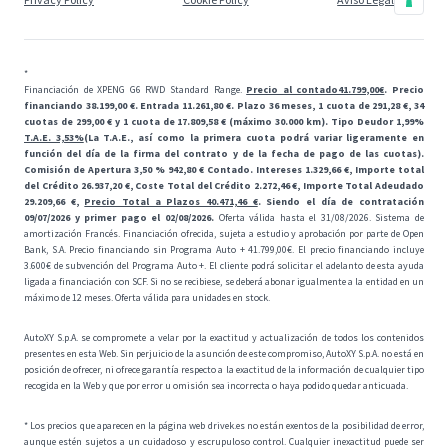
*
Financiación de XPENG G6 RWD Standard Range.
Precio al contado41.799,00€
. Precio
financiando 38.199,00 €. Entrada 11.261,80 €. Plazo 36 meses, 1 cuota de 291,28 €, 34
cuotas de 299,00 € y 1 cuota de 17.809,58 € (máximo 30.000 km). Tipo Deudor 1,99%
T.A.E. 3,53%
(La T.A.E., así como la primera cuota podrá variar ligeramente en
función del día de la firma del contrato y de la fecha de pago de las cuotas).
Comisión de Apertura 3,50 % 942,80 € Contado. Intereses 1.329,66 €, Importe total
del Crédito 26.937,20 €, Coste Total del Crédito 2.272,46 €, Importe Total Adeudado
29.209,66 €,
Precio Total a Plazos 40.471,46 €
. Siendo el día de contratación
09/07/2026 y primer pago el 02/08/2026.
Oferta válida hasta el 31/08/2026. Sistema de
amortización Francés. Financiación ofrecida, sujeta a estudio y aprobación por parte de Open
Bank, S.A. Precio financiando sin Programa Auto + 41.799,00€. El precio financiando incluye
3.600€ de subvención del Programa Auto +. El cliente podrá solicitar el adelanto de esta ayuda
ligada a financiación con SCF. Si no se recibiese, se deberá abonar igualmente a la entidad en un
máximo de 12 meses. Oferta válida para unidades en stock.
AutoXY S.p.A. se compromete a velar por la exactitud y actualización de todos los contenidos
presentes en esta Web. Sin perjuicio de la asunción de este compromiso, AutoXY S.p.A. no está en
posición de ofrecer, ni ofrece garantía respecto a la exactitud de la información de cualquier tipo
recogida en la Web y que por error u omisión sea incorrecta o haya podido quedar anticuada.
* Los precios que aparecen en la página web drivek.es no están exentos de la posibilidad de error,
aunque estén sujetos a un cuidadoso y escrupuloso control. Cualquier inexactitud puede ser