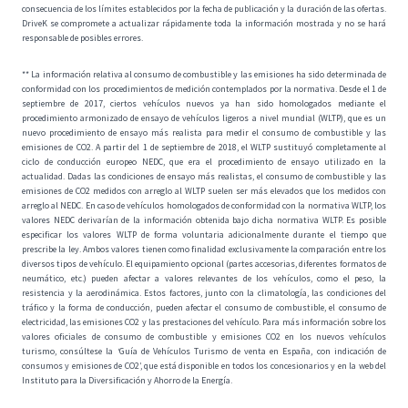
consecuencia de los límites establecidos por la fecha de publicación y la duración de las ofertas.
DriveK se compromete a actualizar rápidamente toda la información mostrada y no se hará
responsable de posibles errores.
** La información relativa al consumo de combustible y las emisiones ha sido determinada de
conformidad con los procedimientos de medición contemplados por la normativa. Desde el 1 de
septiembre de 2017, ciertos vehículos nuevos ya han sido homologados mediante el
procedimiento armonizado de ensayo de vehículos ligeros a nivel mundial (WLTP), que es un
nuevo procedimiento de ensayo más realista para medir el consumo de combustible y las
emisiones de CO2. A partir del 1 de septiembre de 2018, el WLTP sustituyó completamente al
ciclo de conducción europeo NEDC, que era el procedimiento de ensayo utilizado en la
actualidad. Dadas las condiciones de ensayo más realistas, el consumo de combustible y las
emisiones de CO2 medidos con arreglo al WLTP suelen ser más elevados que los medidos con
arreglo al NEDC. En caso de vehículos homologados de conformidad con la normativa WLTP, los
valores NEDC derivarían de la información obtenida bajo dicha normativa WLTP. Es posible
especificar los valores WLTP de forma voluntaria adicionalmente durante el tiempo que
prescribe la ley. Ambos valores tienen como finalidad exclusivamente la comparación entre los
diversos tipos de vehículo. El equipamiento opcional (partes accesorias, diferentes formatos de
neumático, etc.) pueden afectar a valores relevantes de los vehículos, como el peso, la
resistencia y la aerodinámica. Estos factores, junto con la climatología, las condiciones del
tráfico y la forma de conducción, pueden afectar el consumo de combustible, el consumo de
electricidad, las emisiones CO2 y las prestaciones del vehículo. Para más información sobre los
valores oficiales de consumo de combustible y emisiones CO2 en los nuevos vehículos
turismo, consúltese la ‘Guía de Vehículos Turismo de venta en España, con indicación de
consumos y emisiones de CO2’, que está disponible en todos los concesionarios y en la web del
Instituto para la Diversificación y Ahorro de la Energía.