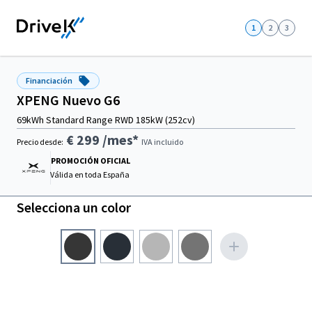
1
2
3
Financiación
XPENG Nuevo G6
69kWh Standard Range RWD 185kW (252cv)
€ 299
/mes*
Precio desde:
IVA incluido
PROMOCIÓN OFICIAL
Válida en
toda España
Selecciona un color