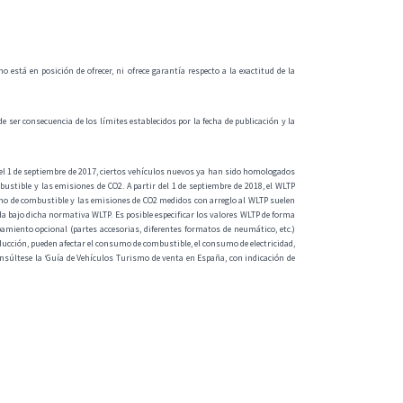
está en posición de ofrecer, ni ofrece garantía respecto a la exactitud de la
e ser consecuencia de los límites establecidos por la fecha de publicación y la
l 1 de septiembre de 2017, ciertos vehículos nuevos ya han sido homologados
tible y las emisiones de CO2. A partir del 1 de septiembre de 2018, el WLTP
umo de combustible y las emisiones de CO2 medidos con arreglo al WLTP suelen
 bajo dicha normativa WLTP. Es posible especificar los valores WLTP de forma
amiento opcional (partes accesorias, diferentes formatos de neumático, etc.)
onducción, pueden afectar el consumo de combustible, el consumo de electricidad,
nsúltese la ‘Guía de Vehículos Turismo de venta en España, con indicación de