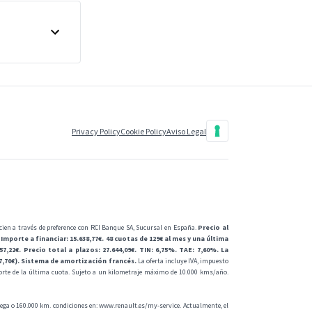
Privacy Policy
Cookie Policy
Aviso Legal
cien a través de preference con RCI Banque SA, Sucursal en España.
Precio al
mporte a financiar: 15.638,77€. 48 cuotas de 129€ al mes y una última
7,22€. Precio total a plazos: 27.644,09€. TIN: 6,75%. TAE: 7,60%. La
97,70€). Sistema de amortización francés.
La oferta incluye IVA, impuesto
orte de la última cuota. Sujeto a un kilometraje máximo de 10.000 kms/año.
trega o 160.000 km. condiciones en:
www.renault.es/my-service
. Actualmente, el