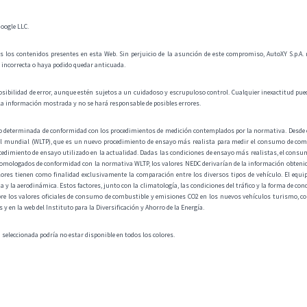
oogle LLC.
s los contenidos presentes en esta Web. Sin perjuicio de la asunción de este compromiso, AutoXY S.p.A. no 
a incorrecta o haya podido quedar anticuada.
osibilidad de error, aunque estén sujetos a un cuidadoso y escrupuloso control. Cualquier inexactitud pued
la información mostrada y no se hará responsable de posibles errores.
do determinada de conformidad con los procedimientos de medición contemplados por la normativa. Desde e
l mundial (WLTP), que es un nuevo procedimiento de ensayo más realista para medir el consumo de combus
cedimiento de ensayo utilizado en la actualidad. Dadas las condiciones de ensayo más realistas, el cons
homologados de conformidad con la normativa WLTP, los valores NEDC derivarían de la información obtenida
ores tienen como finalidad exclusivamente la comparación entre los diversos tipos de vehículo. El equip
cia y la aerodinámica. Estos factores, junto con la climatología, las condiciones del tráfico y la forma de c
re los valores oficiales de consumo de combustible y emisiones CO2 en los nuevos vehículos turismo, co
 en la web del Instituto para la Diversificación y Ahorro de la Energía.
a seleccionada podría no estar disponible en todos los colores.