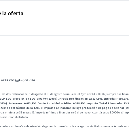
 la oferta
 WLTP CO2 (g/km) 98 - 136
a pedidos realizados del 1 de agosto al 31 de agosto de un Renault Symbioz GLP ECO-G, siempre que finan
P ECO-G evolution ECO-G 90 kw (120CV) . Precio por financiar: 22.627,94€. Entrada: 7.686,87€. I
95%). Intereses: 4.013,49€. Coste total del crédito: 4.318,45€. Importe Total Adeudado: 19.95
fectos del cálculo de la TAE. El importe a financiar incluye protección de pagos opcional (6
cia mínima de 36 meses. El importe mínimo a financiar será el de mayor cuantía entre 8.000€ o el imp
incidir con el ofertado..
accedes a un beneficio de extensión de garantía comercial sobre la legal. hasta 8 años desde la fecha de en