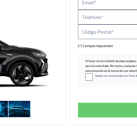
(*) Campos requeridos
Al hacer clic en el botón de abajo aceptas
servicio solicitado. Por tanto, cualqui
comunicación en el marco de una relación
Acepto ser contactado con fines 