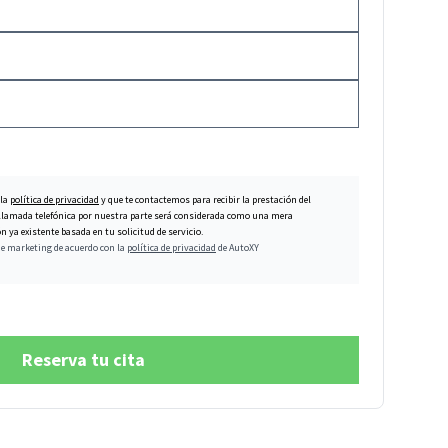
 la
política de privacidad
y que te contactemos para recibir la prestación del
er llamada telefónica por nuestra parte será considerada como una mera
 ya existente basada en tu solicitud de servicio.
de marketing de acuerdo con la
política de privacidad
de AutoXY
Reserva tu cita