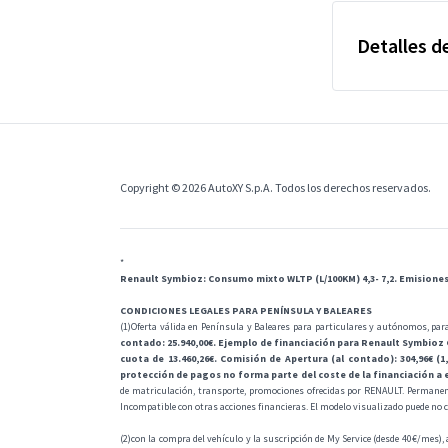
Detalles de
Copyright © 2026 AutoXY S.p.A. Todos los derechos reservados.
*
Renault Symbioz: Consumo mixto WLTP (L/100KM) 4,3- 7,2. Emisiones
CONDICIONES LEGALES PARA PENÍNSULA Y BALEARES
(1)Oferta válida en Península y Baleares para particulares y autónomos, par
contado: 25.940,00€. Ejemplo de financiación para Renault Symbioz GL
cuota de 13.460,26€. Comisión de Apertura (al contado): 304,96€ (1,
protección de pagos no forma parte del coste de la financiación a e
de matriculación, transporte, promociones ofrecidas por RENAULT. Permanen
Incompatible con otras acciones financieras. El modelo visualizado puede no co
(2)con la compra del vehículo y la suscripción de My Service (desde 40€/mes), 