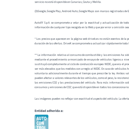
servicio no está disponible en Canarias, Ceuta y Melilla.
(3)Google, Google Play, Android Auto, Google Maps son marcas registradas de G
AutoXY S.p.A. se compromete a velar por la exactitud y actualización de todo
información de cualquier tipo recogida en la Web y que por error u omisión se
* Los precios que aparecen en la página web drivek.es no están exentos de la p
duración de las ofertas. DriveK se compromete a actualizar rápidamente toda 
** La información relativa al consumo de combustible y las emisiones ha si
mediante el procedimiento armonizado de ensayo de vehículos ligeros a nive
sustituyó completamente al ciclo de conducción europeo NEDC, que era el pro
ser más elevados que los medidos con arreglo al NEDC. En caso de vehículos 
voluntaria adicionalmente durante el tiempo que prescribe la ley. Ambos val
pueden afectar a valores relevantes de los vehículos, como el peso, la resisten
las emisiones CO2 y las prestaciones del vehículo. Para más información sob
consumos y emisiones de CO2’, que está disponible en todos los concesionarios y
Las imágenes pueden no reflejar con exactitud el aspecto del vehículo. La ofert