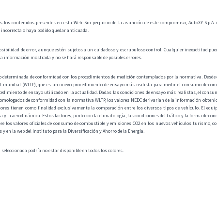
s los contenidos presentes en esta Web. Sin perjuicio de la asunción de este compromiso, AutoXY S.p.A. no 
a incorrecta o haya podido quedar anticuada.
osibilidad de error, aunque estén sujetos a un cuidadoso y escrupuloso control. Cualquier inexactitud pued
la información mostrada y no se hará responsable de posibles errores.
do determinada de conformidad con los procedimientos de medición contemplados por la normativa. Desde e
l mundial (WLTP), que es un nuevo procedimiento de ensayo más realista para medir el consumo de combus
cedimiento de ensayo utilizado en la actualidad. Dadas las condiciones de ensayo más realistas, el cons
homologados de conformidad con la normativa WLTP, los valores NEDC derivarían de la información obtenida
ores tienen como finalidad exclusivamente la comparación entre los diversos tipos de vehículo. El equip
cia y la aerodinámica. Estos factores, junto con la climatología, las condiciones del tráfico y la forma de c
re los valores oficiales de consumo de combustible y emisiones CO2 en los nuevos vehículos turismo, co
 en la web del Instituto para la Diversificación y Ahorro de la Energía.
a seleccionada podría no estar disponible en todos los colores.