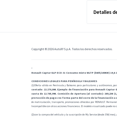
Detalles de
Copyright © 2026 AutoXY S.p.A. Todos los derechos reservados.
*
Renault Captur GLP ECO-G: Consumo mixto WLTP (kWh/100KM) 14,6-1
CONDICIONES LEGALES PARA PENÍNSULA Y BALEARES
(1)Oferta válida en Península y Baleares para particulares y autónomos, par
contado: 22.270,00€. Ejemplo de financiación para Renault Captur GLP
cuota de 12.705,99€. Comisión de Apertura (al contado): 269,23€ (1,
protección de pagos no forma parte del coste de la financiación a e
de matriculación, transporte, promociones ofrecidas por RENAULT. Permanen
Incompatible con otras acciones financieras. El modelo visualizado puede no co
(2)con la compra del vehículo y la suscripción de My Service (desde 35€/mes), 