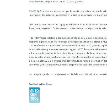
servicio no está disponible en Canarias, Ceuta y Melilla.
AutoXY S.p.A. se compromete a velar por la exactitud y actualización de todo
información de cualquier tipo recogida en la Web y que por error u omisión se
* Los precios que aparecen en la página web drivek.es no están exentos de la p
duración de las ofertas. DriveK se compromete a actualizar rápidamente toda 
** La información relativa al consumo de combustible y las emisiones ha si
mediante el procedimiento armonizado de ensayo de vehículos ligeros a nive
sustituyó completamente al ciclo de conducción europeo NEDC, que era el pro
ser más elevados que los medidos con arreglo al NEDC. En caso de vehículos 
voluntaria adicionalmente durante el tiempo que prescribe la ley. Ambos val
pueden afectar a valores relevantes de los vehículos, como el peso, la resisten
las emisiones CO2 y las prestaciones del vehículo. Para más información sob
consumos y emisiones de CO2’, que está disponible en todos los concesionarios y
Las imágenes pueden no reflejar con exactitud el aspecto del vehículo. La ofert