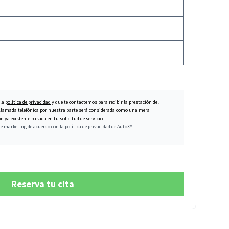
 la
política de privacidad
y que te contactemos para recibir la prestación del
er llamada telefónica por nuestra parte será considerada como una mera
 ya existente basada en tu solicitud de servicio.
de marketing de acuerdo con la
política de privacidad
de AutoXY
Reserva tu cita