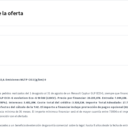
 la oferta
5,6. Emisiones WLTP CO2 (g/km) 0
a pedidos realizados del 1 de agosto al 31 de agosto de un Renault Captur GLP ECO-G, siempre que finan
 ECO-G evolution Eco-G 90 kW (120CV). Precio por financiar: 20.235,07€. Entrada: 7.044,15€. 
95%). Intereses: 3.651,09€. Coste total del crédito: 3.920,32€. Importe Total Adeudado: 17.72
fectos del cálculo de la TAE. El importe a financiar incluye protección de pagos opcional (6
cia mínima de 36 meses. El importe mínimo a financiar será el de mayor cuantía entre 7.000€ o el imp
incidir con el ofertado.
accedes a un beneficio de extensión de garantía comercial sobre la legal. hasta 8 años desde la fecha de en