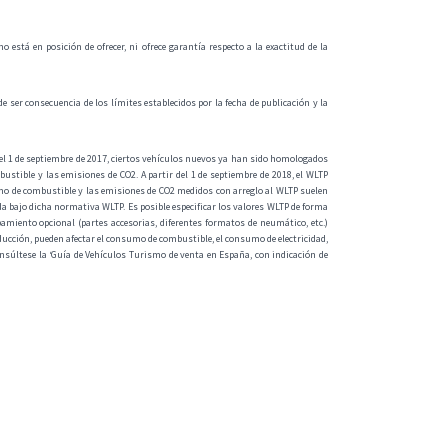
está en posición de ofrecer, ni ofrece garantía respecto a la exactitud de la
e ser consecuencia de los límites establecidos por la fecha de publicación y la
l 1 de septiembre de 2017, ciertos vehículos nuevos ya han sido homologados
tible y las emisiones de CO2. A partir del 1 de septiembre de 2018, el WLTP
umo de combustible y las emisiones de CO2 medidos con arreglo al WLTP suelen
 bajo dicha normativa WLTP. Es posible especificar los valores WLTP de forma
amiento opcional (partes accesorias, diferentes formatos de neumático, etc.)
onducción, pueden afectar el consumo de combustible, el consumo de electricidad,
nsúltese la ‘Guía de Vehículos Turismo de venta en España, con indicación de