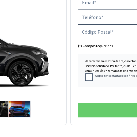
(*) Campos requeridos
Al hacer clic en el botón de abajo aceptas
servicio solicitado. Por tanto, cualqui
comunicación en el marco de una relación
Acepto ser contactado con fines 