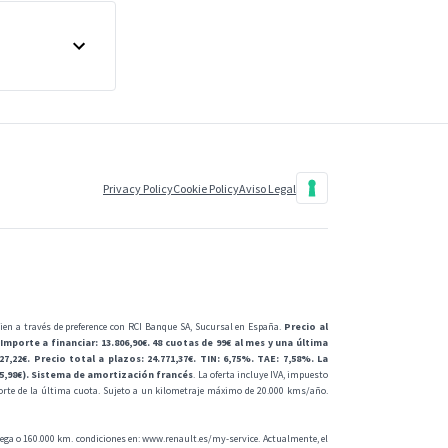
Privacy Policy
Cookie Policy
Aviso Legal
cien a través de preference con RCI Banque SA, Sucursal en España.
Precio al
Importe a financiar: 13.806,90€. 48 cuotas de 99€ al mes y una última
7,22€. Precio total a plazos: 24.771,37€. TIN: 6,75%. TAE: 7,58%. La
15,98€). Sistema de amortización francés
. La oferta incluye IVA, impuesto
orte de la última cuota. Sujeto a un kilometraje máximo de 20.000 kms/año.
trega o 160.000 km. condiciones en:
www.renault.es/my-service
. Actualmente, el