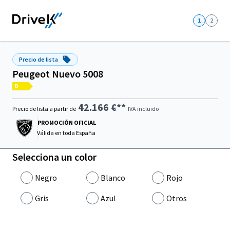
1
2
Precio de lista
Peugeot Nuevo 5008
D
42.166 €**
Precio de lista a partir de
IVA incluido
PROMOCIÓN OFICIAL
Válida en
toda España
Selecciona un color
Negro
Blanco
Rojo
Gris
Azul
Otros