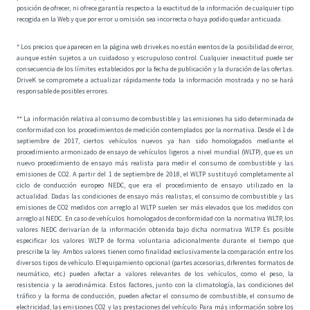
posición de ofrecer, ni ofrece garantía respecto a la exactitud de la información de cualquier tipo
recogida en la Web y que por error u omisión sea incorrecta o haya podido quedar anticuada.
* Los precios que aparecen en la página web drivek.es no están exentos de la posibilidad de error,
aunque estén sujetos a un cuidadoso y escrupuloso control. Cualquier inexactitud puede ser
consecuencia de los límites establecidos por la fecha de publicación y la duración de las ofertas.
DriveK se compromete a actualizar rápidamente toda la información mostrada y no se hará
responsable de posibles errores.
** La información relativa al consumo de combustible y las emisiones ha sido determinada de
conformidad con los procedimientos de medición contemplados por la normativa. Desde el 1 de
septiembre de 2017, ciertos vehículos nuevos ya han sido homologados mediante el
procedimiento armonizado de ensayo de vehículos ligeros a nivel mundial (WLTP), que es un
nuevo procedimiento de ensayo más realista para medir el consumo de combustible y las
emisiones de CO2. A partir del 1 de septiembre de 2018, el WLTP sustituyó completamente al
ciclo de conducción europeo NEDC, que era el procedimiento de ensayo utilizado en la
actualidad. Dadas las condiciones de ensayo más realistas, el consumo de combustible y las
emisiones de CO2 medidos con arreglo al WLTP suelen ser más elevados que los medidos con
arreglo al NEDC. En caso de vehículos homologados de conformidad con la normativa WLTP, los
valores NEDC derivarían de la información obtenida bajo dicha normativa WLTP. Es posible
especificar los valores WLTP de forma voluntaria adicionalmente durante el tiempo que
prescribe la ley. Ambos valores tienen como finalidad exclusivamente la comparación entre los
diversos tipos de vehículo. El equipamiento opcional (partes accesorias, diferentes formatos de
neumático, etc.) pueden afectar a valores relevantes de los vehículos, como el peso, la
resistencia y la aerodinámica. Estos factores, junto con la climatología, las condiciones del
tráfico y la forma de conducción, pueden afectar el consumo de combustible, el consumo de
electricidad, las emisiones CO2 y las prestaciones del vehículo. Para más información sobre los