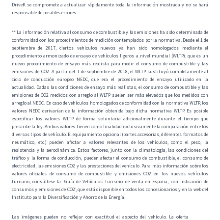
DriveK se compromete a actualizar rápidamente toda la información mostrada y no se hará
responsable de posibles errores.
** La información relativa al consumo de combustible y las emisiones ha sido determinada de
conformidad con los procedimientos de medición contemplados por la normativa. Desde el 1 de
septiembre de 2017, ciertos vehículos nuevos ya han sido homologados mediante el
procedimiento armonizado de ensayo de vehículos ligeros a nivel mundial (WLTP), que es un
nuevo procedimiento de ensayo más realista para medir el consumo de combustible y las
emisiones de CO2. A partir del 1 de septiembre de 2018, el WLTP sustituyó completamente al
ciclo de conducción europeo NEDC, que era el procedimiento de ensayo utilizado en la
actualidad. Dadas las condiciones de ensayo más realistas, el consumo de combustible y las
emisiones de CO2 medidos con arreglo al WLTP suelen ser más elevados que los medidos con
arreglo al NEDC. En caso de vehículos homologados de conformidad con la normativa WLTP, los
valores NEDC derivarían de la información obtenida bajo dicha normativa WLTP. Es posible
especificar los valores WLTP de forma voluntaria adicionalmente durante el tiempo que
prescribe la ley. Ambos valores tienen como finalidad exclusivamente la comparación entre los
diversos tipos de vehículo. El equipamiento opcional (partes accesorias, diferentes formatos de
neumático, etc.) pueden afectar a valores relevantes de los vehículos, como el peso, la
resistencia y la aerodinámica. Estos factores, junto con la climatología, las condiciones del
tráfico y la forma de conducción, pueden afectar el consumo de combustible, el consumo de
electricidad, las emisiones CO2 y las prestaciones del vehículo. Para más información sobre los
valores oficiales de consumo de combustible y emisiones CO2 en los nuevos vehículos
turismo, consúltese la ‘Guía de Vehículos Turismo de venta en España, con indicación de
consumos y emisiones de CO2’, que está disponible en todos los concesionarios y en la web del
Instituto para la Diversificación y Ahorro de la Energía.
Las imágenes pueden no reflejar con exactitud el aspecto del vehículo. La oferta