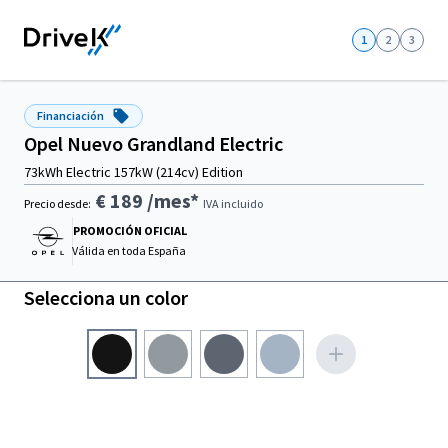
1
2
3
Financiación
Opel Nuevo Grandland Electric
73kWh Electric 157kW (214cv) Edition
€ 189
/mes*
Precio desde:
IVA incluido
PROMOCIÓN OFICIAL
Válida en
toda España
Selecciona un color