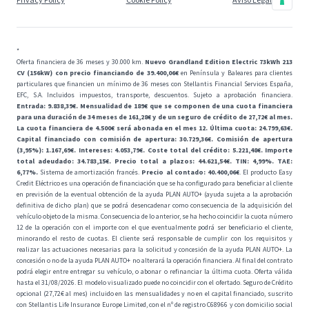
*
Oferta financiera de 36 meses y 30.000 km.
Nuevo Grandland Edition Electric 73kWh 213
CV (156kW) con precio financiando de 39.400,06€
en Península y Baleares para clientes
particulares que financien un mínimo de 36 meses con Stellantis Financial Services España,
EFC, S.A. Incluidos impuestos, transporte, descuentos. Sujeto a aprobación financiera.
Entrada: 9.838,39€. Mensualidad de 189€ que se componen de una cuota financiera
para una duración de 34 meses de 161,28€ y de un seguro de crédito de 27,72€ al mes.
La cuota financiera de 4.500€ será abonada en el mes 12. Última cuota: 24.799,63€.
Capital financiado con comisión de apertura: 30.729,36€. Comisión de apertura
(3,95%): 1.167,69€. Intereses: 4.053,79€. Coste total del crédito: 5.221,48€. Importe
total adeudado: 34.783,15€. Precio total a plazos: 44.621,54€. TIN: 4,99%.
TAE:
6,77%.
Sistema de amortización francés.
Precio al contado: 40.400,06€
. El producto Easy
Credit Eléctrico es una operación de financiación que se ha configurado para beneficiar al cliente
en previsión de la eventual obtención de la ayuda PLAN AUTO+ (ayuda sujeta a la aprobación
definitiva de dicho plan) que se podrá desencadenar como consecuencia de la adquisición del
vehículo objeto de la misma. Consecuencia de lo anterior, se ha hecho coincidir la cuota número
12 de la operación con el importe con el que eventualmente podrá ser beneficiario el cliente,
minorando el resto de cuotas. El cliente será responsable de cumplir con los requisitos y
realizar las actuaciones necesarias para la solicitud y concesión de la ayuda PLAN AUTO+. La
concesión o no de la ayuda PLAN AUTO+ no alterará la operación financiera. Al final del contrato
podrá elegir entre entregar su vehículo, o abonar o refinanciar la última cuota. Oferta válida
hasta el 31/08/2026. El modelo visualizado puede no coincidir con el ofertado. Seguro de Crédito
opcional (27,72€ al mes) incluido en las mensualidades y no en el capital financiado, suscrito
con Stellantis Life Insurance Europe Limited, con el nº de registro C68966 y con domicilio social