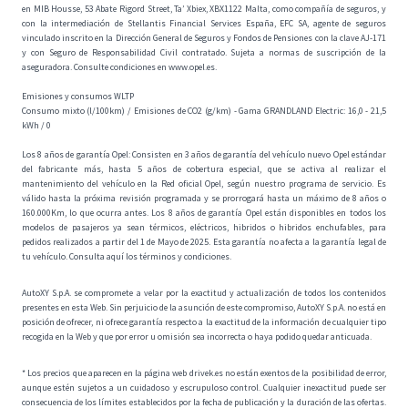
en MIB Housse, 53 Abate Rigord Street, Ta’ Xbiex, XBX1122 Malta, como compañía de seguros, y
con la intermediación de Stellantis Financial Services España, EFC SA, agente de seguros
vinculado inscrito en la Dirección General de Seguros y Fondos de Pensiones con la clave AJ-171
y con Seguro de Responsabilidad Civil contratado. Sujeta a normas de suscripción de la
aseguradora. Consulte condiciones en www.opel.es.
Emisiones y consumos WLTP
Consumo mixto (l/100km) / Emisiones de CO2 (g/km) - Gama GRANDLAND Electric: 16,0 - 21,5
kWh / 0
Los 8 años de garantía Opel: Consisten en 3 años de garantía del vehículo nuevo Opel estándar
del fabricante más, hasta 5 años de cobertura especial, que se activa al realizar el
mantenimiento del vehículo en la Red oficial Opel, según nuestro programa de servicio. Es
válido hasta la próxima revisión programada y se prorrogará hasta un máximo de 8 años o
160.000Km, lo que ocurra antes. Los 8 años de garantía Opel están disponibles en todos los
modelos de pasajeros ya sean térmicos, eléctricos, hibridos o hibridos enchufables, para
pedidos realizados a partir del 1 de Mayo de 2025. Esta garantía no afecta a la garantía legal de
tu vehículo. Consulta
aquí
los términos y condiciones.
AutoXY S.p.A. se compromete a velar por la exactitud y actualización de todos los contenidos
presentes en esta Web. Sin perjuicio de la asunción de este compromiso, AutoXY S.p.A. no está en
posición de ofrecer, ni ofrece garantía respecto a la exactitud de la información de cualquier tipo
recogida en la Web y que por error u omisión sea incorrecta o haya podido quedar anticuada.
* Los precios que aparecen en la página web drivek.es no están exentos de la posibilidad de error,
aunque estén sujetos a un cuidadoso y escrupuloso control. Cualquier inexactitud puede ser
consecuencia de los límites establecidos por la fecha de publicación y la duración de las ofertas.