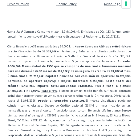
Privacy Policy
Cookie Policy
Aviso Legal
*
Gama Jeep® Compass Consumo mixto : 5,9 (l/100km). Emisiones de CO₂: 133 (g/km), según
procedimiento de ensayo WLTP conforme a lo dispuesto en el Reglamento EU 2017/1151
Oferta financiera de 36 mensualidades y 30.000 km.
Nuevo Compass Altitude e-Hybrid con
precio financiando de 31.325,09€
en Península y Baleares para clientes particulares que
financien mínimo a 36 meses a través de Stellantis Financial Services España EFC, S.A.
Incluidos impuestos, transporte, descuentos. Sujeto a aprobación financiera.
Entrada:
5.900,00€. Mensualidad de 199€ que se compone de una cuota financiera mensual
para una duración de 35 meses de 175,16€ y de un seguro de crédito de 23,84€ al mes.
Última cuota: 25.757,75€. Capital financiado con comisión de apertura: 26.429,38€.
Comisión de apertura (3,95%): 1.004,29€. Intereses: 5.458,97€. Coste total del
crédito: 6.463,26€. Importe total adeudado: 31.888,35€. Precio total a plazos:
37.788,35€. TIN: 6,99%.
TAE: 8,79%
. Sistema de amortización francés. Al final del contrato
podrá elegir entre entregar su vehículo, o abonar o refinanciar la última cuota. Oferta válida
hasta el 31/08/2026.
Precio al contado: 32.625,09€.
El modelo visualizado puede no
coincidir con el ofertado. Seguro de Crédito opcional (23,84€ al mes) incluido en las
mensualidades y no en el capital financiado, suscrito con Stellantis Life Insurance Europe
Limited, con el nº de registro C68966 y con domicilio social en MIB Housse, 53 Abate Rigord
Street, Ta’ Xbiex, XBX1122 Malta, como compañía de seguros, y con la intermediación de
Stellantis Financial Services España, EFC SA, agente de seguros vinculado inscrito en la
Dirección General de Seguros y Fondos de Pensiones con la clave AJ-171 y con Seguro de
Responsabilidad Civil contratado. Sujeta a normas de suscripción de la aseguradora. Consulte