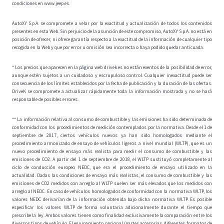
condiciones en www.jeep.es.
AutoXY S.p.A. se compromete a velar por la exactitud y actualización de todos los contenidos
presentes en esta Web. Sin perjuicio de la asunción de este compromiso, AutoXY S.p.A. no está en
posición de ofrecer, ni ofrece garantía respecto a la exactitud de la información de cualquier tipo
recogida en la Web y que por error u omisión sea incorrecta o haya podido quedar anticuada.
* Los precios que aparecen en la página web drivek.es no están exentos de la posibilidad de error,
aunque estén sujetos a un cuidadoso y escrupuloso control. Cualquier inexactitud puede ser
consecuencia de los límites establecidos por la fecha de publicación y la duración de las ofertas.
DriveK se compromete a actualizar rápidamente toda la información mostrada y no se hará
responsable de posibles errores.
** La información relativa al consumo de combustible y las emisiones ha sido determinada de
conformidad con los procedimientos de medición contemplados por la normativa. Desde el 1 de
septiembre de 2017, ciertos vehículos nuevos ya han sido homologados mediante el
procedimiento armonizado de ensayo de vehículos ligeros a nivel mundial (WLTP), que es un
nuevo procedimiento de ensayo más realista para medir el consumo de combustible y las
emisiones de CO2. A partir del 1 de septiembre de 2018, el WLTP sustituyó completamente al
ciclo de conducción europeo NEDC, que era el procedimiento de ensayo utilizado en la
actualidad. Dadas las condiciones de ensayo más realistas, el consumo de combustible y las
emisiones de CO2 medidos con arreglo al WLTP suelen ser más elevados que los medidos con
arreglo al NEDC. En caso de vehículos homologados de conformidad con la normativa WLTP, los
valores NEDC derivarían de la información obtenida bajo dicha normativa WLTP. Es posible
especificar los valores WLTP de forma voluntaria adicionalmente durante el tiempo que
prescribe la ley. Ambos valores tienen como finalidad exclusivamente la comparación entre los
diversos tipos de vehículo. El equipamiento opcional (partes accesorias, diferentes formatos de