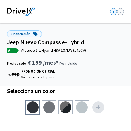
1
2
Financiación
Jeep Nuevo Compass e-Hybrid
Altitude 1.2 Hybrid 48V 107kW (145CV)
A
€ 199
/mes*
Precio desde:
IVA incluido
PROMOCIÓN OFICIAL
Válida en
toda España
Selecciona un color