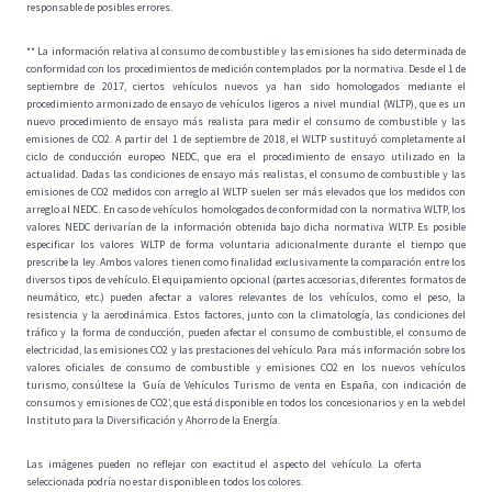
responsable de posibles errores.
** La información relativa al consumo de combustible y las emisiones ha sido determinada de
conformidad con los procedimientos de medición contemplados por la normativa. Desde el 1 de
septiembre de 2017, ciertos vehículos nuevos ya han sido homologados mediante el
procedimiento armonizado de ensayo de vehículos ligeros a nivel mundial (WLTP), que es un
nuevo procedimiento de ensayo más realista para medir el consumo de combustible y las
emisiones de CO2. A partir del 1 de septiembre de 2018, el WLTP sustituyó completamente al
ciclo de conducción europeo NEDC, que era el procedimiento de ensayo utilizado en la
actualidad. Dadas las condiciones de ensayo más realistas, el consumo de combustible y las
emisiones de CO2 medidos con arreglo al WLTP suelen ser más elevados que los medidos con
arreglo al NEDC. En caso de vehículos homologados de conformidad con la normativa WLTP, los
valores NEDC derivarían de la información obtenida bajo dicha normativa WLTP. Es posible
especificar los valores WLTP de forma voluntaria adicionalmente durante el tiempo que
prescribe la ley. Ambos valores tienen como finalidad exclusivamente la comparación entre los
diversos tipos de vehículo. El equipamiento opcional (partes accesorias, diferentes formatos de
neumático, etc.) pueden afectar a valores relevantes de los vehículos, como el peso, la
resistencia y la aerodinámica. Estos factores, junto con la climatología, las condiciones del
tráfico y la forma de conducción, pueden afectar el consumo de combustible, el consumo de
electricidad, las emisiones CO2 y las prestaciones del vehículo. Para más información sobre los
valores oficiales de consumo de combustible y emisiones CO2 en los nuevos vehículos
turismo, consúltese la ‘Guía de Vehículos Turismo de venta en España, con indicación de
consumos y emisiones de CO2’, que está disponible en todos los concesionarios y en la web del
Instituto para la Diversificación y Ahorro de la Energía.
Las imágenes pueden no reflejar con exactitud el aspecto del vehículo. La oferta
seleccionada podría no estar disponible en todos los colores.