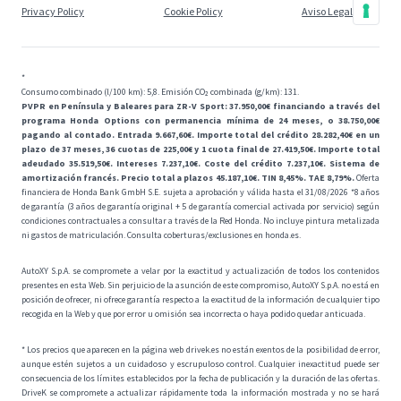
Privacy Policy
Cookie Policy
Aviso Legal
*
Consumo combinado (l/100 km): 5,8. Emisión CO₂ combinada (g/km): 131.
PVPR en Península y Baleares para ZR-V Sport: 37.950,00€ financiando a través del
programa Honda Options con permanencia mínima de 24 meses, o 38.750,00€
pagando al contado. Entrada 9.667,60€. Importe total del crédito 28.282,40€ en un
plazo de 37 meses, 36 cuotas de 225,00€ y 1 cuota final de 27.419,50€. Importe total
adeudado 35.519,50€. Intereses 7.237,10€. Coste del crédito 7.237,10€. Sistema de
amortización francés. Precio total a plazos 45.187,10€. TIN 8,45%. TAE 8,79%.
Oferta
financiera de Honda Bank GmbH S.E. sujeta a aprobación y válida hasta el 31/08/2026 *8 años
de garantía (3 años de garantía original + 5 de garantía comercial activada por servicio) según
condiciones contractuales a consultar a través de la Red Honda. No incluye pintura metalizada
ni gastos de matriculación. Consulta coberturas/exclusiones en honda.es.
AutoXY S.p.A. se compromete a velar por la exactitud y actualización de todos los contenidos
presentes en esta Web. Sin perjuicio de la asunción de este compromiso, AutoXY S.p.A. no está en
posición de ofrecer, ni ofrece garantía respecto a la exactitud de la información de cualquier tipo
recogida en la Web y que por error u omisión sea incorrecta o haya podido quedar anticuada.
* Los precios que aparecen en la página web drivek.es no están exentos de la posibilidad de error,
aunque estén sujetos a un cuidadoso y escrupuloso control. Cualquier inexactitud puede ser
consecuencia de los límites establecidos por la fecha de publicación y la duración de las ofertas.
DriveK se compromete a actualizar rápidamente toda la información mostrada y no se hará