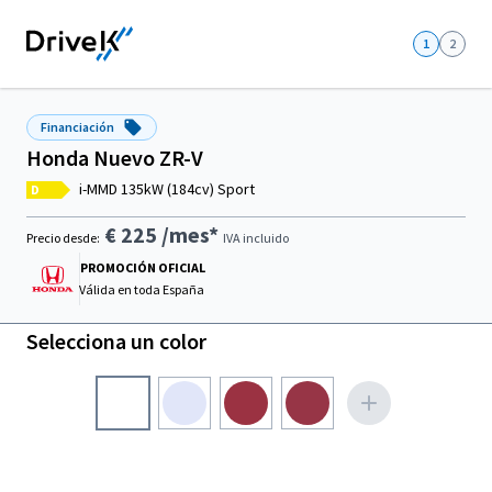
1
2
Financiación
Honda Nuevo ZR-V
i-MMD 135kW (184cv) Sport
D
€ 225
/mes*
Precio desde:
IVA incluido
PROMOCIÓN OFICIAL
Válida en
toda España
Selecciona un color