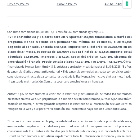
Privacy Policy
Cookie Policy
Aviso Legal
*
Consumo combinado (l/100 km): 5,8. Emisión CO₂ combinada (g/km): 131.
PVPR en Península y Baleares para ZR-V Sport: 37.950,00€ financiando a través del
programa Honda Options con permanencia mínima de 24 meses, o 38.750,00€
pagando al contado. Entrada 9.667,60€. Importe total del crédito 28.282,40€ en un
plazo de 37 meses, 36 cuotas de 225,00€ y 1 cuota final de 27.419,50€. Importe total
adeudado 35.519,50€. Intereses 7.237,10€. Coste del crédito 7.237,10€. Sistema de
amortización francés. Precio total a plazos 45.187,10€. TIN 8,45%. TAE 8,79%.
Oferta
financiera de Honda Bank GmbH S.E. sujeta a aprobación y válida hasta el 31/08/2026 *8 años
de garantía (3 años de garantía original + 5 de garantía comercial activada por servicio) según
condiciones contractuales a consultar a través de la Red Honda. No incluye pintura metalizada
ni gastos de matriculación. Consulta coberturas/exclusiones en honda.es.
AutoXY S.p.A. se compromete a velar por la exactitud y actualización de todos los contenidos
presentes en esta Web. Sin perjuicio de la asunción de este compromiso, AutoXY S.p.A. no está en
posición de ofrecer, ni ofrece garantía respecto a la exactitud de la información de cualquier tipo
recogida en la Web y que por error u omisión sea incorrecta o haya podido quedar anticuada.
* Los precios que aparecen en la página web drivek.es no están exentos de la posibilidad de error,
aunque estén sujetos a un cuidadoso y escrupuloso control. Cualquier inexactitud puede ser
consecuencia de los límites establecidos por la fecha de publicación y la duración de las ofertas.
DriveK se compromete a actualizar rápidamente toda la información mostrada y no se hará