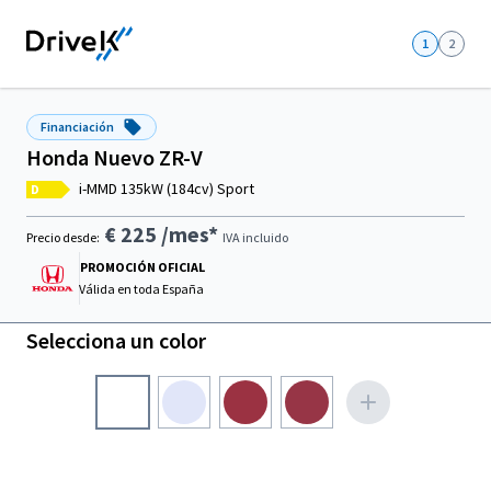
1
2
Financiación
Honda Nuevo ZR-V
i-MMD 135kW (184cv) Sport
D
€ 225
/mes*
Precio desde:
IVA incluido
PROMOCIÓN OFICIAL
Válida en
toda España
Selecciona un color