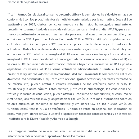
responsable de posibles errores.
** La información relativa al consumo de combustible y las emisiones ha sido determinada de
conformidad con los procedimientos de medición contemplados por la normativa. Desde el 1 de
septiembre de 2017, ciertos vehículos nuevos ya han sido homologados mediante el
procedimiento armonizado de ensayo de vehículos ligeros a nivel mundial (WLTP), que es un
nuevo procedimiento de ensayo más realista para medir el consumo de combustible y las
emisiones de CO2. A partir del 1 de septiembre de 2018, el WLTP sustituyó completamente al
ciclo de conducción europeo NEDC, que era el procedimiento de ensayo utilizado en la
actualidad. Dadas las condiciones de ensayo más realistas, el consumo de combustible y las
emisiones de CO2 medidos con arreglo al WLTP suelen ser más elevados que los medidos con
arreglo al NEDC. En caso de vehículos homologados de conformidad con la normativa WLTP, los
valores NEDC derivarían de la información obtenida bajo dicha normativa WLTP. Es posible
especificar los valores WLTP de forma voluntaria adicionalmente durante el tiempo que
prescribe la ley. Ambos valores tienen como finalidad exclusivamente la comparación entre los
diversos tipos de vehículo. El equipamiento opcional (partes accesorias, diferentes formatos de
neumático, etc.) pueden afectar a valores relevantes de los vehículos, como el peso, la
resistencia y la aerodinámica. Estos factores, junto con la climatología, las condiciones del
tráfico y la forma de conducción, pueden afectar el consumo de combustible, el consumo de
electricidad, las emisiones CO2 y las prestaciones del vehículo. Para más información sobre los
valores oficiales de consumo de combustible y emisiones CO2 en los nuevos vehículos
turismo, consúltese la ‘Guía de Vehículos Turismo de venta en España, con indicación de
consumos y emisiones de CO2’, que está disponible en todos los concesionarios y en la web del
Instituto para la Diversificación y Ahorro de la Energía.
Las imágenes pueden no reflejar con exactitud el aspecto del vehículo. La oferta
seleccionada podría no estar disponible en todos los colores.