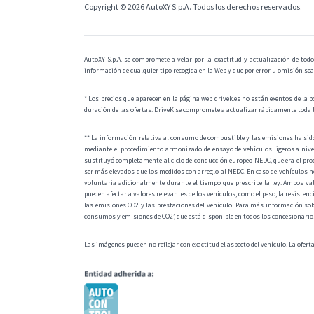
Copyright © 2026 AutoXY S.p.A. Todos los derechos reservados.
AutoXY S.p.A. se compromete a velar por la exactitud y actualización de todo
información de cualquier tipo recogida en la Web y que por error u omisión se
* Los precios que aparecen en la página web drivek.es no están exentos de la p
duración de las ofertas. DriveK se compromete a actualizar rápidamente toda 
** La información relativa al consumo de combustible y las emisiones ha si
mediante el procedimiento armonizado de ensayo de vehículos ligeros a nive
sustituyó completamente al ciclo de conducción europeo NEDC, que era el pro
ser más elevados que los medidos con arreglo al NEDC. En caso de vehículos 
voluntaria adicionalmente durante el tiempo que prescribe la ley. Ambos val
pueden afectar a valores relevantes de los vehículos, como el peso, la resisten
las emisiones CO2 y las prestaciones del vehículo. Para más información sob
consumos y emisiones de CO2’, que está disponible en todos los concesionarios y
Las imágenes pueden no reflejar con exactitud el aspecto del vehículo. La ofert