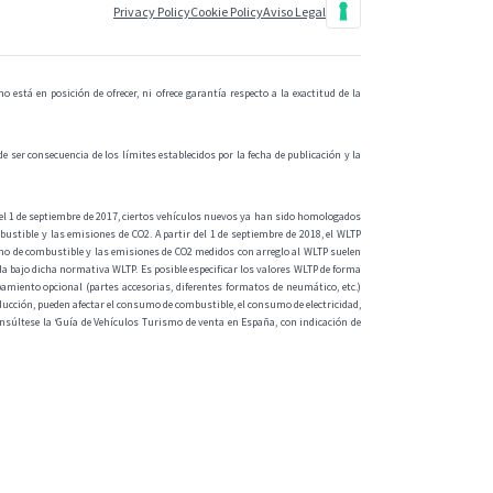
Privacy Policy
Cookie Policy
Aviso Legal
está en posición de ofrecer, ni ofrece garantía respecto a la exactitud de la
e ser consecuencia de los límites establecidos por la fecha de publicación y la
l 1 de septiembre de 2017, ciertos vehículos nuevos ya han sido homologados
tible y las emisiones de CO2. A partir del 1 de septiembre de 2018, el WLTP
umo de combustible y las emisiones de CO2 medidos con arreglo al WLTP suelen
 bajo dicha normativa WLTP. Es posible especificar los valores WLTP de forma
amiento opcional (partes accesorias, diferentes formatos de neumático, etc.)
onducción, pueden afectar el consumo de combustible, el consumo de electricidad,
nsúltese la ‘Guía de Vehículos Turismo de venta en España, con indicación de