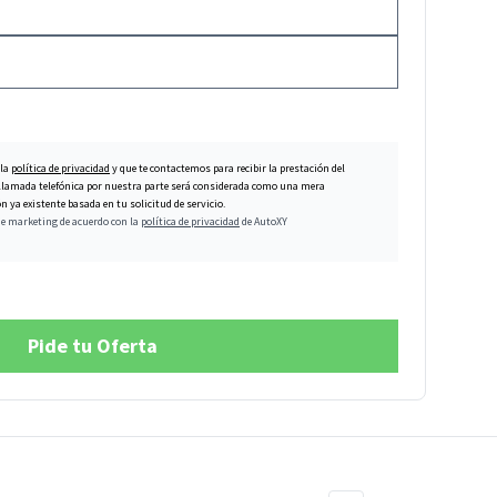
 la
política de privacidad
y que te contactemos para recibir la prestación del
er llamada telefónica por nuestra parte será considerada como una mera
 ya existente basada en tu solicitud de servicio.
de marketing de acuerdo con la
política de privacidad
de AutoXY
Pide tu Oferta