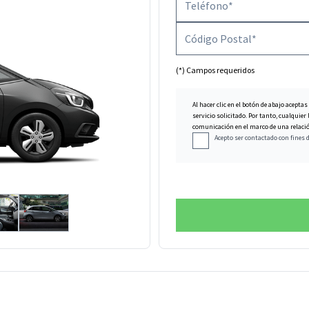
(*) Campos requeridos
Al hacer clic en el botón de abajo aceptas
servicio solicitado. Por tanto, cualqui
comunicación en el marco de una relación
Acepto ser contactado con fines 