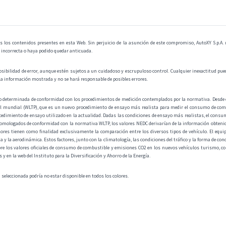
s los contenidos presentes en esta Web. Sin perjuicio de la asunción de este compromiso, AutoXY S.p.A. no 
a incorrecta o haya podido quedar anticuada.
osibilidad de error, aunque estén sujetos a un cuidadoso y escrupuloso control. Cualquier inexactitud pued
la información mostrada y no se hará responsable de posibles errores.
do determinada de conformidad con los procedimientos de medición contemplados por la normativa. Desde e
l mundial (WLTP), que es un nuevo procedimiento de ensayo más realista para medir el consumo de combus
cedimiento de ensayo utilizado en la actualidad. Dadas las condiciones de ensayo más realistas, el cons
homologados de conformidad con la normativa WLTP, los valores NEDC derivarían de la información obtenida
ores tienen como finalidad exclusivamente la comparación entre los diversos tipos de vehículo. El equip
cia y la aerodinámica. Estos factores, junto con la climatología, las condiciones del tráfico y la forma de c
re los valores oficiales de consumo de combustible y emisiones CO2 en los nuevos vehículos turismo, co
 en la web del Instituto para la Diversificación y Ahorro de la Energía.
a seleccionada podría no estar disponible en todos los colores.