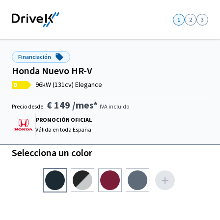
1
2
3
Financiación
Honda Nuevo HR-V
96kW (131cv) Elegance
D
€ 149
/mes*
Precio desde:
IVA incluido
PROMOCIÓN OFICIAL
Válida en
toda España
Selecciona un color