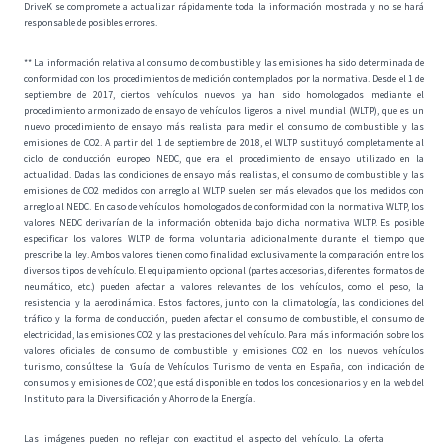
DriveK se compromete a actualizar rápidamente toda la información mostrada y no se hará
responsable de posibles errores.
** La información relativa al consumo de combustible y las emisiones ha sido determinada de
conformidad con los procedimientos de medición contemplados por la normativa. Desde el 1 de
septiembre de 2017, ciertos vehículos nuevos ya han sido homologados mediante el
procedimiento armonizado de ensayo de vehículos ligeros a nivel mundial (WLTP), que es un
nuevo procedimiento de ensayo más realista para medir el consumo de combustible y las
emisiones de CO2. A partir del 1 de septiembre de 2018, el WLTP sustituyó completamente al
ciclo de conducción europeo NEDC, que era el procedimiento de ensayo utilizado en la
actualidad. Dadas las condiciones de ensayo más realistas, el consumo de combustible y las
emisiones de CO2 medidos con arreglo al WLTP suelen ser más elevados que los medidos con
arreglo al NEDC. En caso de vehículos homologados de conformidad con la normativa WLTP, los
valores NEDC derivarían de la información obtenida bajo dicha normativa WLTP. Es posible
especificar los valores WLTP de forma voluntaria adicionalmente durante el tiempo que
prescribe la ley. Ambos valores tienen como finalidad exclusivamente la comparación entre los
diversos tipos de vehículo. El equipamiento opcional (partes accesorias, diferentes formatos de
neumático, etc.) pueden afectar a valores relevantes de los vehículos, como el peso, la
resistencia y la aerodinámica. Estos factores, junto con la climatología, las condiciones del
tráfico y la forma de conducción, pueden afectar el consumo de combustible, el consumo de
electricidad, las emisiones CO2 y las prestaciones del vehículo. Para más información sobre los
valores oficiales de consumo de combustible y emisiones CO2 en los nuevos vehículos
turismo, consúltese la ‘Guía de Vehículos Turismo de venta en España, con indicación de
consumos y emisiones de CO2’, que está disponible en todos los concesionarios y en la web del
Instituto para la Diversificación y Ahorro de la Energía.
Las imágenes pueden no reflejar con exactitud el aspecto del vehículo. La oferta