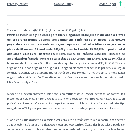
Privacy Policy
Cookie Policy
Aviso Legal
*
Consumo combinado (l/100 km) 5,4. Emisiones CO2 (g/km) 122.
PVPR en Península y Baleares para HR-V Elegance: 30.360,00€ financiando a través
del programa Honda Options con permanencia mínima de 24 meses, o 31.460,00€
pagando al contado. Entrada 10.759,60€. Importe total del crédito 19.600,40€ en un
plazo de 37 meses, 36 cuotas de 149,00€ y 1 cuota final de 19.287,22€. Importe total
adeudado 24.651,22€. Intereses 5.050,82€. Coste del crédito 5.050,82€. Sistema de
amortización francés. Precio total a plazos 35.410,82€. TIN 8,45%. TAE 8,79%.
Oferta
financiera de Honda Bank GmbH S.E. sujeta a aprobación y válida hasta el 31/08/2026 *8 años
de garantía (3 años de garantía original + 5 de garantía comercial activada por servicio) según
condiciones contractuales a consultar a través de la Red Honda. No incluye pintura metalizada
ni gastos de matriculación. Consulta coberturas/exclusiones en honda.es. Modelo visualizado:
HR-V Advance Style Plus.
AutoXY S.p.A. se compromete a velar por la exactitud y actualización de todos los contenidos
presentes en esta Web. Sin perjuicio de la asunción de este compromiso, AutoXY S.p.A. no está en
posición de ofrecer, ni ofrece garantía respecto a la exactitud de la información de cualquier tipo
recogida en la Web y que por error u omisión sea incorrecta o haya podido quedar anticuada.
* Los precios que aparecen en la página web drivek.es no están exentos de la posibilidad de error,
aunque estén sujetos a un cuidadoso y escrupuloso control. Cualquier inexactitud puede ser
consecuencia de los límites establecidos por la fecha de publicación y la duración de las ofertas.