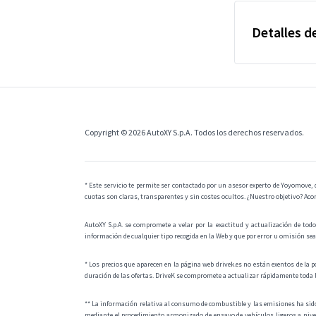
Detalles de
Copyright © 2026 AutoXY S.p.A. Todos los derechos reservados.
* Este servicio te permite ser contactado por un asesor experto de Yoyomove,
cuotas son claras, transparentes y sin costes ocultos. ¿Nuestro objetivo? Acom
AutoXY S.p.A. se compromete a velar por la exactitud y actualización de todo
información de cualquier tipo recogida en la Web y que por error u omisión se
* Los precios que aparecen en la página web drivek.es no están exentos de la p
duración de las ofertas. DriveK se compromete a actualizar rápidamente toda 
** La información relativa al consumo de combustible y las emisiones ha si
mediante el procedimiento armonizado de ensayo de vehículos ligeros a nive