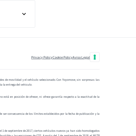
Privacy Policy
Cookie Policy
Aviso Legal
des de movilidad y el vehículo seleccionado. Con Yoyomove, sin sorpresas: las
a la entrega del vehiculo.
está en posición de ofrecer, ni ofrece garantía respecto a la exactitud de la
e ser consecuencia de los límites establecidos por la fecha de publicación y la
l 1 de septiembre de 2017, ciertos vehículos nuevos ya han sido homologados
tible y las emisiones de CO2. A partir del 1 de septiembre de 2018, el WLTP