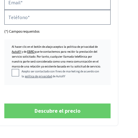
(*) Campos requeridos
Al hacer clic en el botón de abajo aceptas la politica de privacidad de
AutoXY
y de
EBRO
que te contactemos para recibir la prestación del
servicio solicitado. Por tanto, cualquier llamada telefónica por
nuestra parte será considerada como una mera comunicación en el
marco de una relación ya existente basada en tu solicitud de servicio.
Acepto ser contactado con fines de marketing de acuerdo con
la
política de privacidad
de AutoXY
Descubre el precio