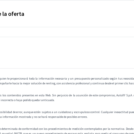
 la oferta
 quien te proporcionará toda la información necesaria y un presupuesto personalizado según tus necesida
pañarte hacia la mejor solución de renting, con asistencia profesional y continua desde el primer clic hast
s los contenidos presentes en esta Web. Sin perjuicio de la asunción de este compromiso, AutoXY S.p.A. no 
a incorrecta o haya podido quedar anticuada.
osibilidad de error, aunque estén sujetos a un cuidadoso y escrupuloso control. Cualquier inexactitud pued
la información mostrada y no se hará responsable de posibles errores.
do determinada de conformidad con los procedimientos de medición contemplados por la normativa. Desde e
l mundial (WLTP), que es un nuevo procedimiento de ensayo más realista para medir el consumo de combus