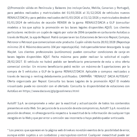
(2)Promoción válida en Península y Baleares (no incluye Ceuta, Melilla, Canarias y Portugal),
para pedidos realizados y matriculados del 01/03/2026 al 31/12/2026 de vehículos nuevos
RENAULT/DACIA y para pedidos realizados del 01/03/2026 al 31/12/2026 y matriculados desde el
01/01/2024 de vehículos de ocasión RENEW de la gama RENAULT/DACIA a GLP (consultar
modelos a los que aplica la promoción en las bases legales disponibles
AQUÍ
). Los clientes
particulares recibirán un cupón de regalo por valor de 200€ canjeable en carburante AutoGas a
través de Waylet, la app de Repsol. Podrá canjearse en las Estaciones de Servicio Repsol, Campsa,
Petronor o Petrocat que comercialicen este producto. Cupón válido hasta 28/02/2028 (Repostaje
mínimo: 20 €. Máximo descuento 10€ por repostaje/día). Indispensable tener descargada la app
Waylet. Los clientes profesionales (autónomos) pueden consultar condiciones de canje en
bases legales disponibles
AQUÍ
. Fecha máxima para poder realizar la solicitud el cupón:
28/02/2027. El vehículo no habrá podido ser beneficiario previamente de esta u otra oferta
comercial similar. Un mismo beneficiario podrá recibir un máximo de 5 aportaciones por la
compra de 5 vehículos a GLP de la gama RENAULT/DACIA. Aplicable a compras realizadas a
través de leasing o renting debidamente justificadas. CAMPAÑA: “RENAULT DACIA AUTOGAS”.
Oferta organizada por Repsol. Consulta las bases Legales de la promoción AQUÍ El modelo
visualizado puede no coincidir con el ofertado. Consulta la disponibilidad de estaciones con
AutoGas en
https://www.dacia.es/glp/gasolineras.html
AutoXY S.p.A. se compromete a velar por la exactitud y actualización de todos los contenidos
presentes en esta Web. Sin perjuicio de la asunción de este compromiso, AutoXY S.p.A. no está en
posición de ofrecer, ni ofrece garantía respecto a la exactitud de la información de cualquier tipo
recogida en la Web y que por error u omisión sea incorrecta o haya podido quedar anticuada.
* Los precios que aparecen en la página web drivek.es no están exentos de la posibilidad de error,
aunque estén sujetos a un cuidadoso y escrupuloso control. Cualquier inexactitud puede ser