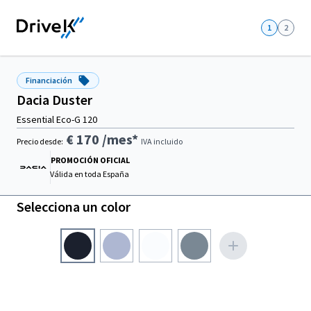
1
2
Financiación
Dacia Duster
Essential Eco-G 120
€ 170
/mes*
Precio desde:
IVA incluido
PROMOCIÓN OFICIAL
Válida en
toda España
Selecciona un color