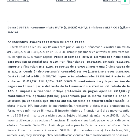
*
Gama DUSTER - consumo mixto WLTP (L/100KM) 4,6-7,6. Emisiones WLTP CO2 (g/km)
105-148.
CONDICIONES LEGALES PARA PENÍNSULA Y BALEARES
(1)Oferta válida en Península y Baleares para particulares y autónomos que realicen un pedido
del 01/08/2026 al 31/08/2026 de un DUSTER, siempre que financien a través de preference con
RCI Banque SA, Sucursal en España.
Precio al contado: 20.020€. Ejemplo de financiación
para DUSTER Essential Eco-G 120. PVP financiando: 18.648,53€. Entrada: 4.013,39€.
Importe a financiar: 15.679,23€. 36 cuotas de 170,00€ al mes y una última cuota de
13.213,20€. Comisión de Apertura (al contado): 305,74€ (1,95%). Intereses: 3.653,97€.
Coste total del crédito: 3.959,71€. Importe Total Adeudado: 19.638,94€. Precio total
a plazos: 23.652,33€. TIN: 8,20%. TAE: 9,36%.El mantenimiento y la protección de
pagos no forman parte del coste de la financiación a efectos del cálculo de la
TAE. El importe a financiar incluye protección de pagos opcional (534,03€) y
mantenimiento opcional (510,06€) preconizado por la marca durante 3 años o
50.000km (la condición que suceda antes). Sistema de amortización francés.
La
oferta incluye IVA, impuesto de matriculación, transporte y descuentos promocionales.
Permanencia mínima de 36 meses. El importe mínimo a financiar será el de mayor cuantía
entre 6.000€ o el importe de la última cuota. Sujeto a kilometraje máximo de 15000kms/año.
Incompatible con otras acciones financieras. El modelo visualizado puede no coincidir con el
ofertado. Garantía Dacia ZEN: 1 año de garantía para tu Dacia por cada revisión en Dacia
Service. Cobertura máxima 7 años o 150.000km (lo que antes ocurra). Excepto taxis, VTC,
autoescuelas, rac y servicio público. Consulta condiciones en tu concesionario Dacia o dacia.es.