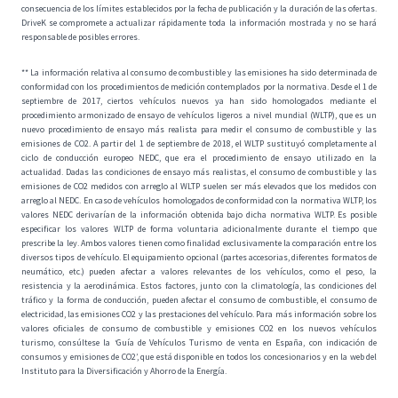
consecuencia de los límites establecidos por la fecha de publicación y la duración de las ofertas.
DriveK se compromete a actualizar rápidamente toda la información mostrada y no se hará
responsable de posibles errores.
** La información relativa al consumo de combustible y las emisiones ha sido determinada de
conformidad con los procedimientos de medición contemplados por la normativa. Desde el 1 de
septiembre de 2017, ciertos vehículos nuevos ya han sido homologados mediante el
procedimiento armonizado de ensayo de vehículos ligeros a nivel mundial (WLTP), que es un
nuevo procedimiento de ensayo más realista para medir el consumo de combustible y las
emisiones de CO2. A partir del 1 de septiembre de 2018, el WLTP sustituyó completamente al
ciclo de conducción europeo NEDC, que era el procedimiento de ensayo utilizado en la
actualidad. Dadas las condiciones de ensayo más realistas, el consumo de combustible y las
emisiones de CO2 medidos con arreglo al WLTP suelen ser más elevados que los medidos con
arreglo al NEDC. En caso de vehículos homologados de conformidad con la normativa WLTP, los
valores NEDC derivarían de la información obtenida bajo dicha normativa WLTP. Es posible
especificar los valores WLTP de forma voluntaria adicionalmente durante el tiempo que
prescribe la ley. Ambos valores tienen como finalidad exclusivamente la comparación entre los
diversos tipos de vehículo. El equipamiento opcional (partes accesorias, diferentes formatos de
neumático, etc.) pueden afectar a valores relevantes de los vehículos, como el peso, la
resistencia y la aerodinámica. Estos factores, junto con la climatología, las condiciones del
tráfico y la forma de conducción, pueden afectar el consumo de combustible, el consumo de
electricidad, las emisiones CO2 y las prestaciones del vehículo. Para más información sobre los
valores oficiales de consumo de combustible y emisiones CO2 en los nuevos vehículos
turismo, consúltese la ‘Guía de Vehículos Turismo de venta en España, con indicación de
consumos y emisiones de CO2’, que está disponible en todos los concesionarios y en la web del
Instituto para la Diversificación y Ahorro de la Energía.