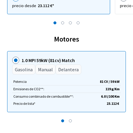
precio desde
23.112 €*
precio
Motores
1.0 MPI 59kW (81cv) Match
Gasolina
Manual
Delantera
Potencia
81 CV / 59 kW
Emisiones de CO2**:
119 g/Km
Consumo combinado de combustible**:
6.8 l/100 Km
Precio de lista*
23.112 €