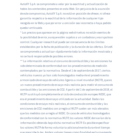
AutoXY S.p.A. se compromete a velar por la exactitud y actualización de
todos los contenidos presentes en esta Web. Sin perjuicio de la asunción
de este compromiso, AutoXY S.p.A. no está en posición de ofrecer, ni ofrece
garantía respecto a la exactitud de la información de cualquier tipo
recogida en la Web y que por error u omisión sea incorrecta o haya podido
quedar anticuada.
* Los precios que aparecen en la página web drivek.es no están exentos de
la posibilidad de error, aunque estén sujetos a un cuidadoso y escrupuloso
control. Cualquier inexactitud puede ser consecuencia de los límites
establecidos por la fecha de publicación y la duración de las ofertas. DriveK
se compromete a actualizar rápidamente toda la información mostrada y
no se hará responsable de posibles errores.
** La información relativa al consumo de combustible y las emisiones ha
sido determinada de conformidad con los procedimientos de medición
contemplados por la normativa. Desde el 1 de septiembre de 2017, ciertos
vehículos nuevos ya han sido homologados mediante el procedimiento
armonizado de ensayo de vehículos ligeros a nivel mundial (WLTP), que es
un nuevo procedimiento de ensayo más realista para medir el consumo de
combustible y las emisiones de CO2. A partir del 1 de septiembre de 2018, el
WLTP sustituyó completamente al ciclo de conducción europeo NEDC, que
era el procedimiento de ensayo utilizado en la actualidad. Dadas las
condiciones de ensayo más realistas, el consumo de combustible y las
emisiones de CO2 medidos con arreglo al WLTP suelen ser más elevados
que los medidos con arreglo al NEDC. En caso de vehículos homologados
de conformidad con la normativa WLTP, los valores NEDC derivarían de la
información obtenida bajo dicha normativa WLTP. Es posible especificar
los valores WLTP de forma voluntaria adicionalmente durante el tiempo
que prescribe la ley. Ambos valores tienen como finalidad exclusivamente