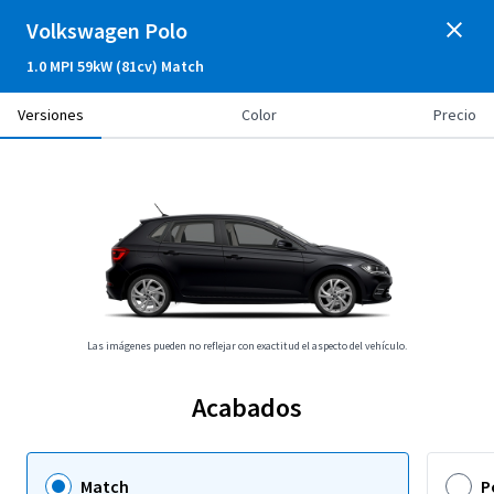
Volkswagen Polo
1.0 MPI 59kW (81cv) Match
Versiones
Color
Precio
Las imágenes pueden no reflejar con exactitud el aspecto del vehículo.
Acabados
Match
P