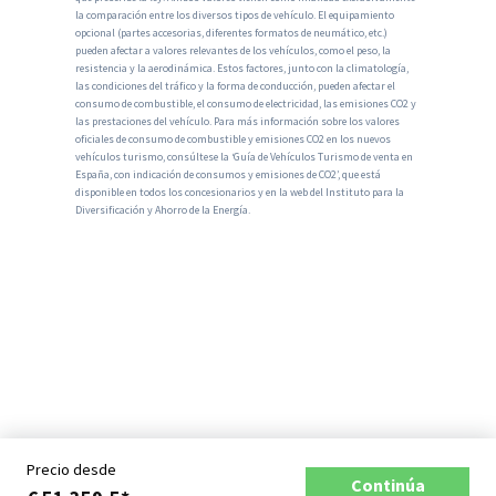
la comparación entre los diversos tipos de vehículo. El equipamiento
opcional (partes accesorias, diferentes formatos de neumático, etc.)
pueden afectar a valores relevantes de los vehículos, como el peso, la
resistencia y la aerodinámica. Estos factores, junto con la climatología,
las condiciones del tráfico y la forma de conducción, pueden afectar el
consumo de combustible, el consumo de electricidad, las emisiones CO2 y
las prestaciones del vehículo. Para más información sobre los valores
oficiales de consumo de combustible y emisiones CO2 en los nuevos
vehículos turismo, consúltese la ‘Guía de Vehículos Turismo de venta en
España, con indicación de consumos y emisiones de CO2’, que está
disponible en todos los concesionarios y en la web del Instituto para la
Diversificación y Ahorro de la Energía.
Precio desde
Continúa