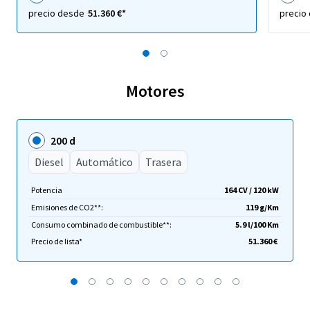
precio desde
51.360 €*
precio
Motores
200 d
Diesel
Automático
Trasera
Potencia
164 CV / 120 kW
Emisiones de CO2**:
119 g/Km
Consumo combinado de combustible**:
5.9 l/100 Km
Precio de lista*
51.360 €