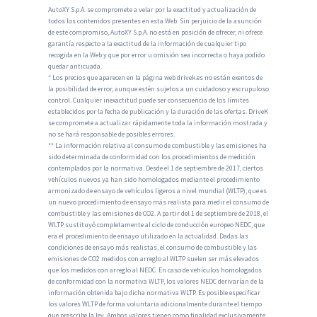
AutoXY S.p.A. se compromete a velar por la exactitud y actualización de
todos los contenidos presentes en esta Web. Sin perjuicio de la asunción
de este compromiso, AutoXY S.p.A. no está en posición de ofrecer, ni ofrece
garantía respecto a la exactitud de la información de cualquier tipo
recogida en la Web y que por error u omisión sea incorrecta o haya podido
quedar anticuada.
* Los precios que aparecen en la página web drivek.es no están exentos de
la posibilidad de error, aunque estén sujetos a un cuidadoso y escrupuloso
control. Cualquier inexactitud puede ser consecuencia de los límites
establecidos por la fecha de publicación y la duración de las ofertas. DriveK
se compromete a actualizar rápidamente toda la información mostrada y
no se hará responsable de posibles errores.
** La información relativa al consumo de combustible y las emisiones ha
sido determinada de conformidad con los procedimientos de medición
contemplados por la normativa. Desde el 1 de septiembre de 2017, ciertos
vehículos nuevos ya han sido homologados mediante el procedimiento
armonizado de ensayo de vehículos ligeros a nivel mundial (WLTP), que es
un nuevo procedimiento de ensayo más realista para medir el consumo de
combustible y las emisiones de CO2. A partir del 1 de septiembre de 2018, el
WLTP sustituyó completamente al ciclo de conducción europeo NEDC, que
era el procedimiento de ensayo utilizado en la actualidad. Dadas las
condiciones de ensayo más realistas, el consumo de combustible y las
emisiones de CO2 medidos con arreglo al WLTP suelen ser más elevados
que los medidos con arreglo al NEDC. En caso de vehículos homologados
de conformidad con la normativa WLTP, los valores NEDC derivarían de la
información obtenida bajo dicha normativa WLTP. Es posible especificar
los valores WLTP de forma voluntaria adicionalmente durante el tiempo
que prescribe la ley. Ambos valores tienen como finalidad exclusivamente