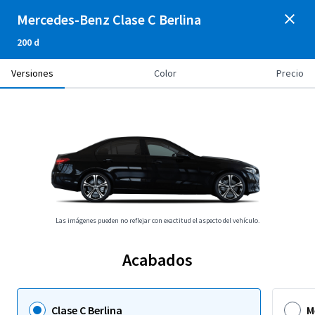
Mercedes-Benz Clase C Berlina
200 d
Versiones
Color
Precio
Las imágenes pueden no reflejar con exactitud el aspecto del vehículo.
Acabados
Clase C Berlina
M