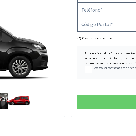
(*) Campos requeridos
Al hacer clic en el botón de abajo aceptas
servicio solicitado. Por tanto, cualqui
comunicación en el marco de una relación
Acepto ser contactado con fines 