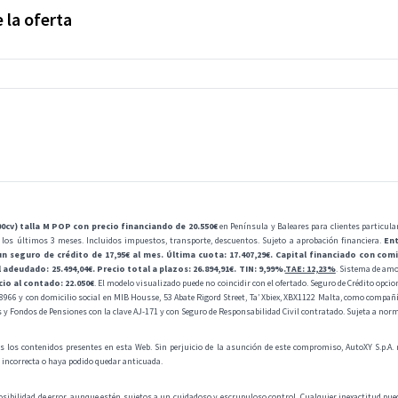
 la oferta
0cv) talla M POP con precio financiando de 20.550€
en Península y Baleares para clientes particula
 los últimos 3 meses. Incluidos impuestos, transporte, descuentos. Sujeto a aprobación financiera.
Ent
n seguro de crédito de 17,95€ al mes. Última cuota: 17.407,29€. Capital financiado con comis
l adeudado: 25.494,04€. Precio total a plazos: 26.894,91€. TIN: 9,99%.
TAE: 12,23%
. Sistema de amor
cio al contado: 22.050€
. El modelo visualizado puede no coincidir con el ofertado. Seguro de Crédito opcio
C68966 y con domicilio social en MIB Housse, 53 Abate Rigord Street, Ta’ Xbiex, XBX1122 Malta, como compañí
os y Fondos de Pensiones con la clave AJ-171 y con Seguro de Responsabilidad Civil contratado. Sujeta a no
s los contenidos presentes en esta Web. Sin perjuicio de la asunción de este compromiso, AutoXY S.p.A. no 
a incorrecta o haya podido quedar anticuada.
osibilidad de error, aunque estén sujetos a un cuidadoso y escrupuloso control. Cualquier inexactitud pued