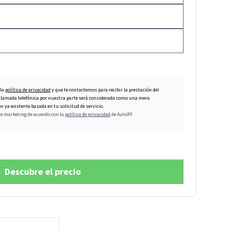
 la
política de privacidad
y que te contactemos para recibir la prestación del
er llamada telefónica por nuestra parte será considerada como una mera
 ya existente basada en tu solicitud de servicio.
de marketing de acuerdo con la
política de privacidad
de AutoXY
Descubre el precio