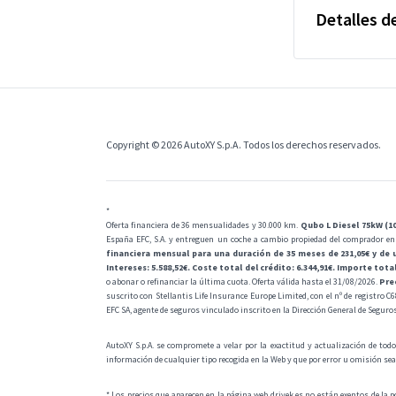
Detalles de
Copyright © 2026 AutoXY S.p.A. Todos los derechos reservados.
*
Oferta financiera de 36 mensualidades y 30.000 km.
Qubo L Diesel 75kW (10
España EFC, S.A. y entreguen un coche a cambio propiedad del comprador en
financiera mensual para una duración de 35 meses de 231,05€ y de u
Intereses: 5.588,52€. Coste total del crédito: 6.344,91€. Importe tota
o abonar o refinanciar la última cuota. Oferta válida hasta el 31/08/2026.
Pre
suscrito con Stellantis Life Insurance Europe Limited, con el nº de registro 
EFC SA, agente de seguros vinculado inscrito en la Dirección General de Segur
AutoXY S.p.A. se compromete a velar por la exactitud y actualización de todo
información de cualquier tipo recogida en la Web y que por error u omisión se
* Los precios que aparecen en la página web drivek.es no están exentos de la p