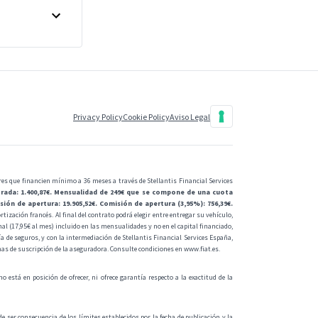
Privacy Policy
Cookie Policy
Aviso Legal
res que financien mínimo a 36 meses a través de Stellantis Financial Services
rada: 1.400,87€. Mensualidad de 249€ que se compone de una cuota
ión de apertura: 19.905,52€. Comisión de apertura (3,95%): 756,39€.
tización francés. Al final del contrato podrá elegir entre entregar su vehículo,
nal (17,95€ al mes) incluido en las mensualidades y no en el capital financiado,
a de seguros, y con la intermediación de Stellantis Financial Services España,
rmas de suscripción de la aseguradora. Consulte condiciones en
www.fiat.es
.
está en posición de ofrecer, ni ofrece garantía respecto a la exactitud de la
e ser consecuencia de los límites establecidos por la fecha de publicación y la