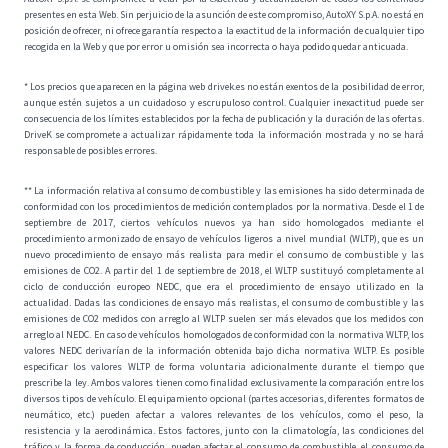
presentes en esta Web. Sin perjuicio de la asunción de este compromiso, AutoXY S.p.A. no está en
posición de ofrecer, ni ofrece garantía respecto a la exactitud de la información de cualquier tipo
recogida en la Web y que por error u omisión sea incorrecta o haya podido quedar anticuada.
* Los precios que aparecen en la página web drivek.es no están exentos de la posibilidad de error,
aunque estén sujetos a un cuidadoso y escrupuloso control. Cualquier inexactitud puede ser
consecuencia de los límites establecidos por la fecha de publicación y la duración de las ofertas.
DriveK se compromete a actualizar rápidamente toda la información mostrada y no se hará
responsable de posibles errores.
** La información relativa al consumo de combustible y las emisiones ha sido determinada de
conformidad con los procedimientos de medición contemplados por la normativa. Desde el 1 de
septiembre de 2017, ciertos vehículos nuevos ya han sido homologados mediante el
procedimiento armonizado de ensayo de vehículos ligeros a nivel mundial (WLTP), que es un
nuevo procedimiento de ensayo más realista para medir el consumo de combustible y las
emisiones de CO2. A partir del 1 de septiembre de 2018, el WLTP sustituyó completamente al
ciclo de conducción europeo NEDC, que era el procedimiento de ensayo utilizado en la
actualidad. Dadas las condiciones de ensayo más realistas, el consumo de combustible y las
emisiones de CO2 medidos con arreglo al WLTP suelen ser más elevados que los medidos con
arreglo al NEDC. En caso de vehículos homologados de conformidad con la normativa WLTP, los
valores NEDC derivarían de la información obtenida bajo dicha normativa WLTP. Es posible
especificar los valores WLTP de forma voluntaria adicionalmente durante el tiempo que
prescribe la ley. Ambos valores tienen como finalidad exclusivamente la comparación entre los
diversos tipos de vehículo. El equipamiento opcional (partes accesorias, diferentes formatos de
neumático, etc.) pueden afectar a valores relevantes de los vehículos, como el peso, la
resistencia y la aerodinámica. Estos factores, junto con la climatología, las condiciones del
tráfico y la forma de conducción, pueden afectar el consumo de combustible, el consumo de