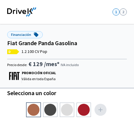
1
2
Financiación
Fiat Grande Panda Gasolina
1.2 100 CV Pop
D
€ 129
/mes*
Precio desde:
IVA incluido
PROMOCIÓN OFICIAL
Válida en
toda España
Selecciona un color