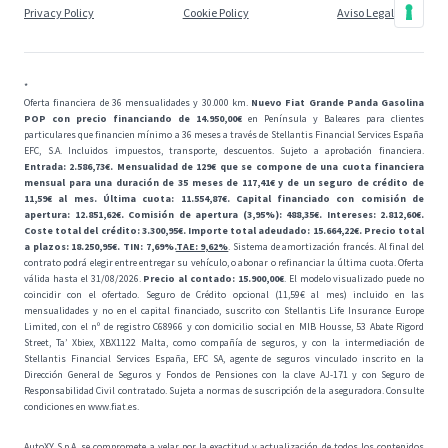
Privacy Policy
Cookie Policy
Aviso Legal
*
Oferta financiera de 36 mensualidades y 30.000 km.
Nuevo Fiat Grande Panda Gasolina
POP con precio financiando de 14.950,00€
en Península y Baleares para clientes
particulares que financien mínimo a 36 meses a través de Stellantis Financial Services España
EFC, S.A. Incluidos impuestos, transporte, descuentos. Sujeto a aprobación financiera.
Entrada: 2.586,73€. Mensualidad de 129€ que se compone de una cuota financiera
mensual para una duración de 35 meses de 117,41€ y de un seguro de crédito de
11,59€ al mes. Última cuota: 11.554,87€. Capital financiado con comisión de
apertura: 12.851,62€. Comisión de apertura (3,95%): 488,35€. Intereses: 2.812,60€.
Coste total del crédito: 3.300,95€. Importe total adeudado: 15.664,22€. Precio total
a plazos: 18.250,95€. TIN: 7,69%.
TAE: 9,62%
. Sistema de amortización francés. Al final del
contrato podrá elegir entre entregar su vehículo, o abonar o refinanciar la última cuota. Oferta
válida hasta el 31/08/2026.
Precio al contado: 15.900,00€
. El modelo visualizado puede no
coincidir con el ofertado. Seguro de Crédito opcional (11,59€ al mes) incluido en las
mensualidades y no en el capital financiado, suscrito con Stellantis Life Insurance Europe
Limited, con el nº de registro C68966 y con domicilio social en MIB Housse, 53 Abate Rigord
Street, Ta’ Xbiex, XBX1122 Malta, como compañía de seguros, y con la intermediación de
Stellantis Financial Services España, EFC SA, agente de seguros vinculado inscrito en la
Dirección General de Seguros y Fondos de Pensiones con la clave AJ-171 y con Seguro de
Responsabilidad Civil contratado. Sujeta a normas de suscripción de la aseguradora. Consulte
condiciones en
www.fiat.es
.
AutoXY S.p.A. se compromete a velar por la exactitud y actualización de todos los contenidos